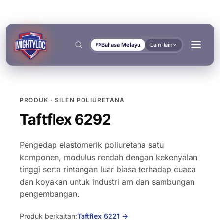
Bahasa Melayu
Lain-lain
MS
PRODUK · SILEN POLIURETANA
Cari
→
Taftflex 6292
Pengedap elastomerik poliuretana satu
komponen, modulus rendah dengan kekenyalan
tinggi serta rintangan luar biasa terhadap cuaca
→
dan koyakan untuk industri am dan sambungan
→
BINA & FABRIKASI
PENGANGKUTAN & MARIN
pengembangan.
DOKUMEN
ALAT
→
Fabrikasi Logam
Pembina Bas & Trak
Produk berkaitan:
Taftflex 6221
→