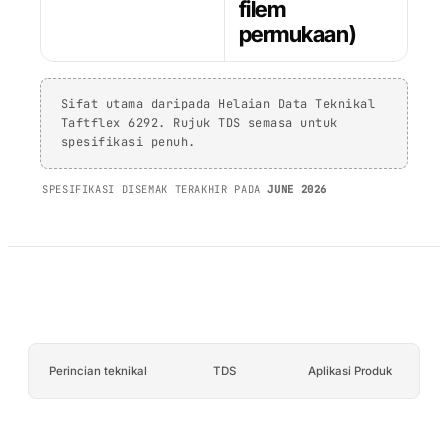
AFT 1120GF
kaca
filem
Pita Busa Akrilik
permukaan)
AFT 1200GF
Pita Busa Akrilik
Sifat utama daripada Helaian Data Teknikal
AFT 2064WF
Taftflex 6292. Rujuk TDS semasa untuk
Pita Busa Akrilik
spesifikasi penuh.
SEMAK LANJUT
→
SPESIFIKASI DISEMAK TERAKHIR PADA
JUNE 2026
Perincian teknikal
TDS
Aplikasi Produk