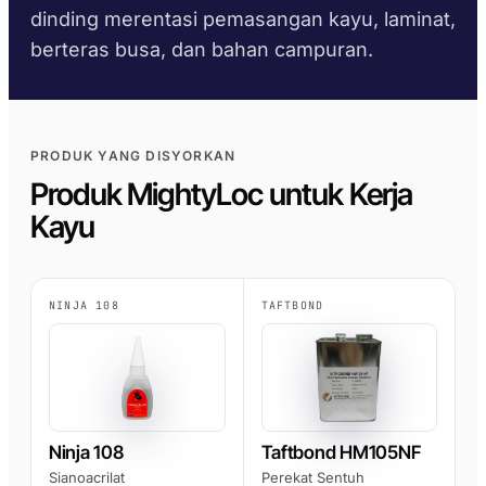
AFT 1120GF
kaca
dinding merentasi pemasangan kayu, laminat,
Pita Busa Akrilik
berteras busa, dan bahan campuran.
AFT 1200GF
Pita Busa Akrilik
AFT 2064WF
Pita Busa Akrilik
PRODUK YANG DISYORKAN
Produk MightyLoc untuk Kerja
SEMAK LANJUT
→
Kayu
NINJA 108
TAFTBOND
Ninja 108
Taftbond HM105NF
Sianoacrilat
Perekat Sentuh