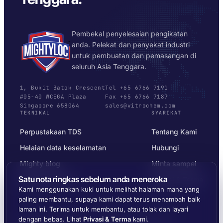
Pembekal penyelesaian pengikatan
anda. Pelekat dan penyekat industri
untuk pembuatan dan pemasangan di
seluruh Asia Tenggara.
1, Bukit Batok Crescent
Tel +65 6766 7191
#05-40 WCEGA Plaza
Fax +65 6766 7187
Singapore 658064
sales@vitrochem.com
TEKNIKAL
SYARIKAT
Perpustakaan TDS
Tentang Kami
Helaian data keselamatan
Hubungi
Mighty blog
Minta sampel
Satu nota ringkas sebelum anda meneroka
Pemilih substrat
Privasi & Terma
Kami menggunakan kuki untuk melihat halaman mana yang
paling membantu, supaya kami dapat terus menambah baik
laman ini. Terima untuk membantu, atau tolak dan layari
dengan bebas. Lihat
Privasi & Terma
kami.
© 2026 MIGHTYLOC™ · VITROCHEM TECHNOLOGY ·