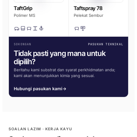
TaftGrip
Taftspray 78
Polimer MS
Pelekat Sembur
SOKONGAN
PASUKAN TEKNIKAL
Tidak pasti yang mana untuk
dipilih?
Beritahu kami substrat dan syarat perkhidmatan anda;
kami akan menunjukkan kimia yang sesuai.
Hubungi pasukan kami
→
SOALAN LAZIM · KERJA KAYU