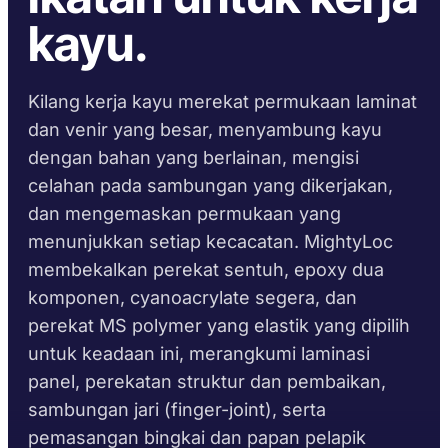
Perpustakaan TDS
Pemilih substrat
Pembinaan
Pasaran Selepas
kayu.
PENGIKATAN &
PENYEGELAN &
PENGAWETAN
PENGUNCIAN
Mengikut keluarga
Automotif
Panduan masa
DIY
Helaian data keselamatan
Krystal 1000
Taftflex 6221
Pelekat UV
pematangan
Marin & Kapal Layar
Atas permintaan
Silen Poliuretana
Kilang kerja kayu merekat permukaan laminat
Papan Tanda
Krystal 2000
Pelekat UV
Panduan suhu
Pengangkutan
dan venir yang besar, menyambung kayu
Taftflex 6292
Kerja Kayu
perkhidmatan
Krystal 3000
Silen Poliuretana
dengan bahan yang berlainan, mengisi
Pelekat UV
celahan pada sambungan yang dikerjakan,
TaftGrip
Polimer MS
Krystal 4000
Pelekat UV
PEMATUHAN
MENGIKUT SUBSTRAT
dan mengemaskan permukaan yang
Taftlock 22
BROWSE BY MATERIAL
menunjukkan setiap kecacatan. MightyLoc
Perisytiharan RoHS
SEMAK LANJUT
→
Pelekat Anaerobik
membekalkan perekat sentuh, epoxy dua
Pemasangan berulir
TDS mengikut produk
komponen, cyanoacrylate segera, dan
SEMAK LANJUT
→
logam
perekat MS polymer yang elastik yang dipilih
Kaca dan seramik
untuk keadaan ini, merangkumi laminasi
PITA BUSA AKRILIK
panel, perekatan struktur dan pembaikan,
Plastik (bukan PP/PE)
AFT 1080GF
sambungan jari (finger-joint), serta
Pita Busa Akrilik
Komposit dan gentian
pemasangan bingkai dan papan pelapik