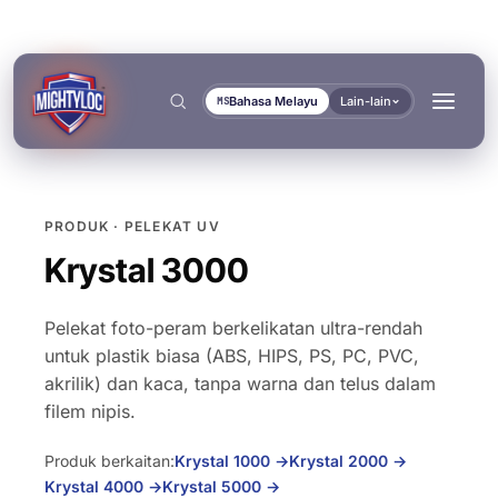
Bahasa Melayu
Lain-lain
MS
PRODUK · PELEKAT UV
Cari
→
Krystal 3000
Pelekat foto-peram berkelikatan ultra-rendah
untuk plastik biasa (ABS, HIPS, PS, PC, PVC,
akrilik) dan kaca, tanpa warna dan telus dalam
→
filem nipis.
→
BINA & FABRIKASI
PENGANGKUTAN & MARIN
Produk berkaitan:
Krystal 1000
→
Krystal 2000
→
DOKUMEN
ALAT
→
Fabrikasi Logam
Pembina Bas & Trak
Krystal 4000
→
Krystal 5000
→