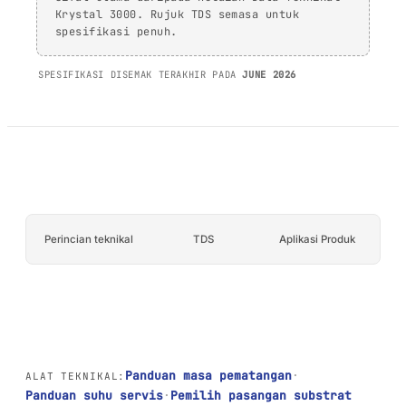
AFT 1120GF
kaca
Krystal 3000. Rujuk TDS semasa untuk
Pita Busa Akrilik
spesifikasi penuh.
AFT 1200GF
Pita Busa Akrilik
SPESIFIKASI DISEMAK TERAKHIR PADA
JUNE 2026
AFT 2064WF
Pita Busa Akrilik
SEMAK LANJUT
→
Perincian teknikal
TDS
Aplikasi Produk
Panduan masa pematangan
·
ALAT TEKNIKAL:
Panduan suhu servis
·
Pemilih pasangan substrat