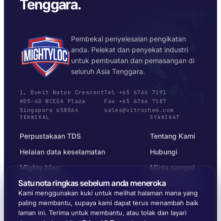
Tenggara.
Pembekal penyelesaian pengikatan
anda. Pelekat dan penyekat industri
untuk pembuatan dan pemasangan di
seluruh Asia Tenggara.
1, Bukit Batok Crescent
Tel +65 6766 7191
#05-40 WCEGA Plaza
Fax +65 6766 7187
Singapore 658064
sales@vitrochem.com
TEKNIKAL
SYARIKAT
Perpustakaan TDS
Tentang Kami
Helaian data keselamatan
Hubungi
Mighty blog
Minta sampel
Satu nota ringkas sebelum anda meneroka
Pemilih substrat
Privasi & Terma
Kami menggunakan kuki untuk melihat halaman mana yang
paling membantu, supaya kami dapat terus menambah baik
laman ini. Terima untuk membantu, atau tolak dan layari