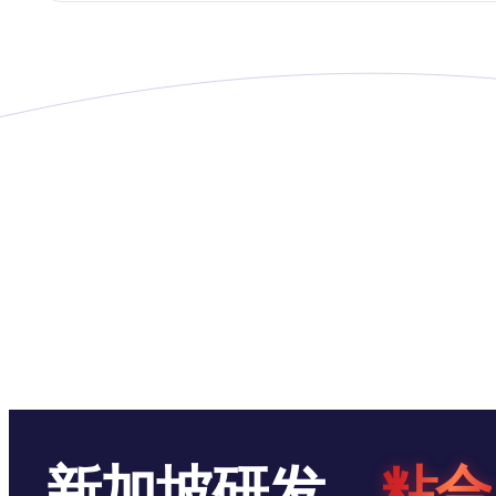
新加坡研发。
粘合