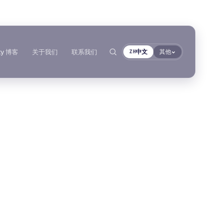
ty 博客
关于我们
联系我们
中文
其他
ZH
合规性
丙烯酸泡棉胶带
按基材分类
按基材浏览
RoHS声明
AFT 1080GF
聚氨酯密封胶
丙烯酸泡棉胶带
搜索
→
各产品技术数据表
AFT 1120GF
金属螺纹装配件
聚氨酯密封胶
丙烯酸泡棉胶带
AFT 1200GF
玻璃与陶瓷
MS聚合物
丙烯酸泡棉胶带
AFT 2064WF
塑料（非PP/PE）
厌氧胶黏剂
丙烯酸泡棉胶带
复合材料与玻璃纤维
浏览更多
→