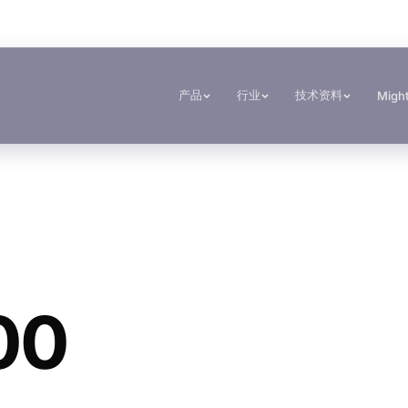
产品
行业
技术资料
Migh
文件
工具
粘接与固化
密封与锁紧
建筑与制造加工
交通运输与船舶
TDS资料库
基材选择器
Krystal 1000
Taftflex 6221
金属加工
客车与卡车制造
按系列
UV胶
安全数据表
固化时间指南
Krystal 2000
Taftflex 6292
建筑
汽车售后市场
按需提供
UV胶
使用温度指南
Krystal 3000
TaftGrip
DIY
船舶与游艇
UV胶
00
Krystal 4000
Taftlock 22
标识标牌
交通运输
UV胶
木工
浏览更多
→
浏览更多
→