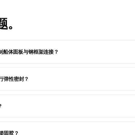
题。
下将铝制船体面板与钢框架连接？
行弹性密封？
？
锁固胶？