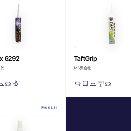
ex 6292
TaftGrip
封胶
MS聚合物
厌氧胶黏剂