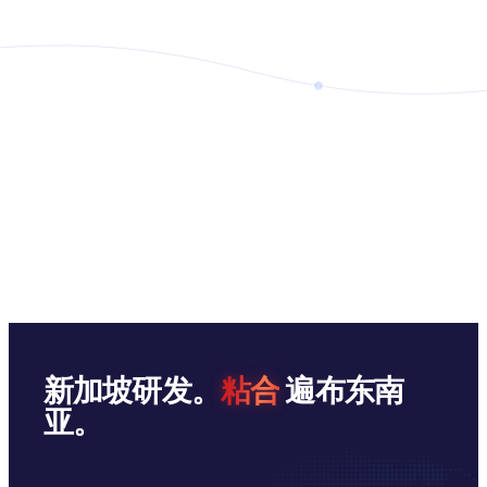
新加坡研发。
粘合
遍布东南
亚。