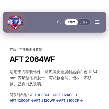
中文
其他
ZH
产品 · 丙烯酸泡棉胶带
搜索
→
AFT 2064WF
适用于汽车装饰件、标识牌及金属制品的白色 0.64
→
mm 丙烯酸泡棉胶带，可粘接金属、铝材、不锈
→
→
钢、亚克力及玻璃。
建筑与制造加工
交通运输与船舶
文件
工具
同系列产品：
AFT 1080GF
→
AFT 1120GF
→
粘接与固化
密封与锁紧
金属加工
客车与卡车制造
TDS资料库
基材选择器
按系列
AFT 1200GF
→
AFT 2120WF
→
AFT 3100CF
→
Krystal 1000
Taftflex 6221
UV胶
聚氨酯密封胶
建筑
汽车售后市场
安全数据表
固化时间指南
按需提供