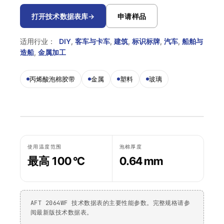
Krystal 2000
Taftflex 6292
UV胶
聚氨酯密封胶
DIY
船舶与游艇
打开技术数据表库
→
申请样品
使用温度指南
Krystal 3000
TaftGrip
UV胶
MS聚合物
标识标牌
交通运输
适用行业：
DIY
,
客车与卡车
,
建筑
,
标识标牌
,
汽车
,
船舶与
合规性
Krystal 4000
Taftlock 22
造船
,
金属加工
UV胶
厌氧胶黏剂
木工
RoHS声明
浏览更多
→
浏览更多
→
丙烯酸泡棉胶带
金属
塑料
玻璃
各产品技术数据表
按基材分类
按基材浏览
丙烯酸泡棉胶带
金属螺纹装配件
AFT 1080GF
丙烯酸泡棉胶带
玻璃与陶瓷
AFT 1120GF
丙烯酸泡棉胶带
使用温度范围
泡棉厚度
最高 100 °C
0.64 mm
塑料（非PP/PE）
AFT 1200GF
丙烯酸泡棉胶带
复合材料与玻璃纤维
AFT 2064WF
丙烯酸泡棉胶带
AFT 2064WF 技术数据表的主要性能参数。完整规格请参
浏览更多
→
阅最新版技术数据表。