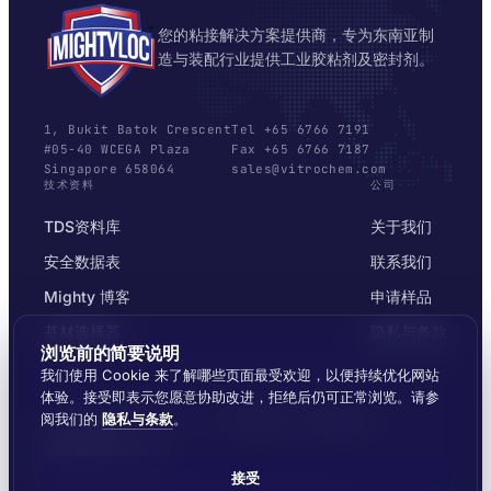
您的粘接解决方案提供商，专为东南亚制
造与装配行业提供工业胶粘剂及密封剂。
1, Bukit Batok Crescent
Tel +65 6766 7191
#05-40 WCEGA Plaza
Fax +65 6766 7187
Singapore 658064
sales@vitrochem.com
技术资料
公司
TDS资料库
关于我们
安全数据表
联系我们
Mighty 博客
申请样品
基材选择器
隐私与条款
浏览前的简要说明
我们使用 Cookie 来了解哪些页面最受欢迎，以便持续优化网站
体验。接受即表示您愿意协助改进，拒绝后仍可正常浏览。请参
阅我们的
隐私与条款
。
© 2026 MIGHTYLOC™ · VITROCHEM TECHNOLOGY ·
SINGAPORE
覆盖东南亚全境发货
接受