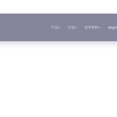
产品
行业
技术资料
Migh
文件
工具
粘接与固化
密封与锁紧
建筑与制造加工
交通运输与船舶
TDS资料库
基材选择器
Krystal 1000
Taftflex 6221
金属加工
客车与卡车制造
按系列
UV胶
安全数据表
固化时间指南
Krystal 2000
Taftflex 6292
建筑
汽车售后市场
按需提供
UV胶
使用温度指南
Krystal 3000
TaftGrip
DIY
船舶与游艇
UV胶
Krystal 4000
Taftlock 22
标识标牌
交通运输
UV胶
木工
浏览更多
→
浏览更多
→