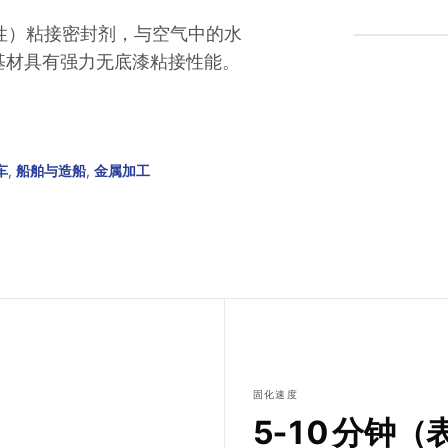
改性）粘接密封剂，与空气中的水
基材具有强力无底漆粘接性能。
车
,
船舶与造船
,
金属加工
固化速度
5-10 分钟（