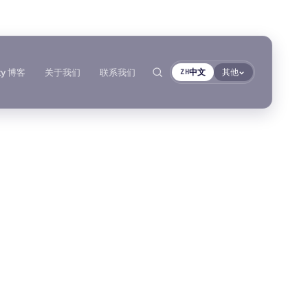
ty 博客
关于我们
联系我们
中文
其他
ZH
合规性
丙烯酸泡棉胶带
按基材分类
按基材浏览
RoHS声明
AFT 1080GF
聚氨酯密封胶
丙烯酸泡棉胶带
搜索
→
各产品技术数据表
AFT 1120GF
金属螺纹装配件
聚氨酯密封胶
丙烯酸泡棉胶带
AFT 1200GF
玻璃与陶瓷
MS聚合物
丙烯酸泡棉胶带
AFT 2064WF
塑料（非PP/PE）
厌氧胶黏剂
丙烯酸泡棉胶带
复合材料与玻璃纤维
浏览更多
→