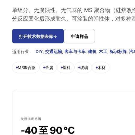
单组分、无腐蚀性、无气味的 MS 聚合物（硅烷
分反应固化后形成耐久、可涂装的弹性体，对多种
打开技术数据表库
→
申请样品
适用行业：
DIY
,
交通运输
,
客车与卡车
,
建筑
,
木工
,
标识标牌
,
汽
MS聚合物
金属
塑料
玻璃
木材
使用温度范围
-40 至 90 °C