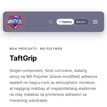
Tagalog
Iba pa
TL
MGA PRODUKTO · MS POLYMER
Hanapin
→
TaftGrip
Single-component, hindi corrosive, walang
amoy na MS Polymer (silane-modified) adhesive
sealant na nagcu-cure sa atmospheric moisture
→
at nagiging matibay at mapipintahang elastomer
→
na may malakas na primerless adhesion sa
→
BUILD AT FABRICATE
TRANSPORT AT MARINE
maraming substrates.
MGA DOKUMENTO
MGA TOOL
BONDING AT CURING
SEALING AT LOCKING