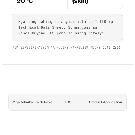
90 °C
(skin)
PP/PE)
AFT 1200GF
Mga composite at
Acrylic Foam Tape
fibreglass
Mga pangunahing katangian mula sa TaftGrip
AFT 2064WF
Technical Data Sheet. Sumangguni sa
Acrylic Foam Tape
kasalukuyang TDS para sa buong detalye.
MAG-BROWSE PA
→
MGA ESPESIPIKASYON NA HULING NA-REVIEW NOONG
JUNE 2026
Mga teknikal na detalye
TDS
Product Application