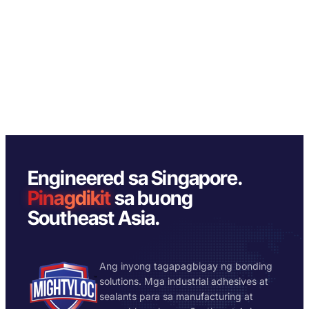
Engineered sa Singapore.
Pinagdikit
sa buong
Southeast Asia.
Ang inyong tagapagbigay ng bonding
solutions. Mga industrial adhesives at
sealants para sa manufacturing at