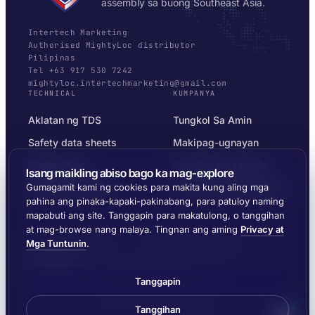
assembly sa buong Southeast Asia.
Intertech Marketing
Authorised MightyLoc distributor
Pilipinas
Tel +63 917 530 7242
mightyloc.intertechmarketing@gmail.com
TECHNICAL
KUMPANYA
Aklatan ng TDS
Tungkol Sa Amin
Safety data sheets
Makipag-ugnayan
Mighty blog
Humiling ng sample
Isang maikling abiso bago ka mag-explore
Substrate selector
Privacy at Mga Tuntunin
Gumagamit kami ng cookies para makita kung aling mga
pahina ang pinaka-kapaki-pakinabang, para patuloy naming
mapabuti ang site. Tanggapin para makatulong, o tanggihan
at mag-browse nang malaya. Tingnan ang aming
Privacy at
Mga Tuntunin
.
© 2026 MIGHTYLOC™ · VITROCHEM TECHNOLOGY ·
SINGAPORE
IPINAPADALA SA BUONG SOUTHEAST ASIA
Tanggapin
Gawa ng
Ernest Dynamics
Tanggihan