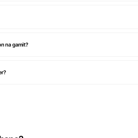
on na gamit?
er?