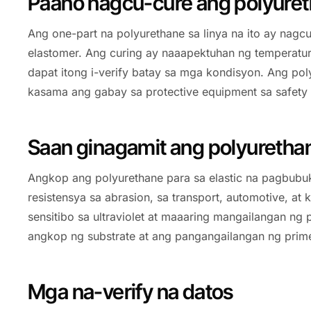
Paano nagcu-cure ang polyure
Ang one-part na polyurethane sa linya na ito ay nag
elastomer. Ang curing ay naaapektuhan ng temperatura
dapat itong i-verify batay sa mga kondisyon. Ang p
kasama ang gabay sa protective equipment sa safety 
Saan ginagamit ang polyuretha
Angkop ang polyurethane para sa elastic na pagbubu
resistensya sa abrasion, sa transport, automotive, a
sensitibo sa ultraviolet at maaaring mangailangan ng 
angkop ng substrate at ang pangangailangan ng prime
Mga na-verify na datos