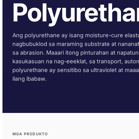
Polyuretha
Ang polyurethane ay isang moisture-cure elast
nagbubuklod sa maraming substrate at nananatil
sa abrasion. Maaari itong pinturahan at napat
kasukasuan na nag-eeeklat, sa transport, autom
polyurethane ay sensitibo sa ultraviolet at ma
ilang ibabaw.
MGA PRODUKTO