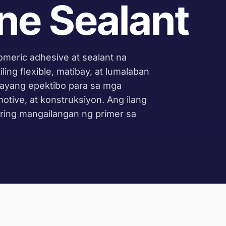
ne Sealant
omeric adhesive at sealant na
ing flexible, matibay, at lumalaban
unayang epektibo para sa mga
otive, at konstruksiyon. Ang ilang
aaring mangailangan ng primer sa