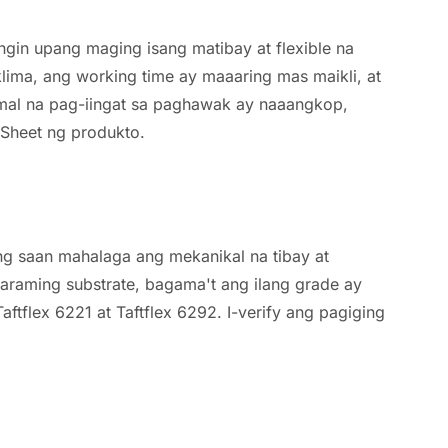
ngin upang maging isang matibay at flexible na
lima, ang working time ay maaaring mas maikli, at
rmal na pag-iingat sa paghawak ay naaangkop,
 Sheet ng produkto.
ng saan mahalaga ang mekanikal na tibay at
maraming substrate, bagama't ang ilang grade ay
ftflex 6221 at Taftflex 6292. I-verify ang pagiging