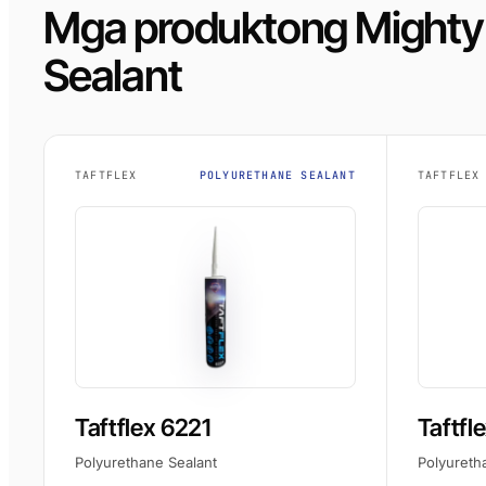
Mga produktong Mighty
Sealant
TAFTFLEX
POLYURETHANE SEALANT
TAFTFLEX
Taftflex 6221
Taftfl
Polyurethane Sealant
Polyureth