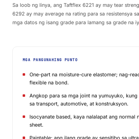
Sa loob ng linya, ang Taftflex 6221 ay may tear streng
6292 ay may average na rating para sa resistensya sa 
mga datos ng isang grade para lamang sa grade na iyo
MGA PANGUNAHING PUNTO
One-part na moisture-cure elastomer; nag-reac
flexible na bond.
Angkop para sa mga joint na yumuyuko, kung s
sa transport, automotive, at konstruksyon.
Isocyanate based, kaya nalalapat ang normal 
sheet.
Paintable; ang ilang grade ay sensitibo sa ult