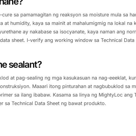
thane?
cu-cure sa pamamagitan ng reaksyon sa moisture mula sa ha
 at humidity, kaya sa mainit at mahalumigmig na lokal na k
olyurethane ay nakabase sa isocyanate, kaya naman ang no
data sheet. I-verify ang working window sa Technical Data
ne sealant?
klod at pag-sealing ng mga kasukasuan na nag-eeeklat, ku
t konstruksiyon. Maaari itong pinturahan at nagbubuklod sa 
primer sa ilang ibabaw. Kasama sa linya ng MightyLoc ang Ta
r sa Technical Data Sheet ng bawat produkto.