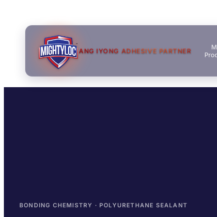
M
ANG IYONG ADHESIVE PARTNER
Pro
→
→
BONDING CHEMISTRY · POLYURETHANE SEALANT
→