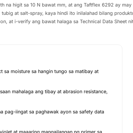
th na higit sa 10 N bawat mm, at ang Taftflex 6292 ay may t
tubig at salt-spray, kaya hindi ito inilalahad bilang produ
n, at i-verify ang bawat halaga sa Technical Data Sheet ni
t sa moisture sa hangin tungo sa matibay at
aan mahalaga ang tibay at abrasion resistance,
na pag-iingat sa paghawak ayon sa safety data
raviolet at maaaring mangailangan ng primer sa