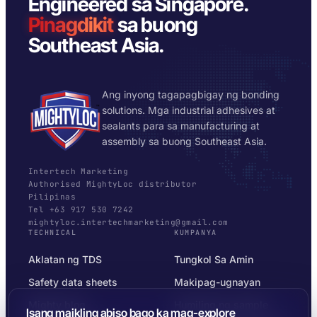
Engineered sa Singapore.
Pinagdikit
sa buong
Southeast Asia.
Ang inyong tagapagbigay ng bonding
solutions. Mga industrial adhesives at
sealants para sa manufacturing at
assembly sa buong Southeast Asia.
Intertech Marketing
Authorised MightyLoc distributor
Pilipinas
Tel +63 917 530 7242
mightyloc.intertechmarketing@gmail.com
TECHNICAL
KUMPANYA
Aklatan ng TDS
Tungkol Sa Amin
Safety data sheets
Makipag-ugnayan
Mighty blog
Humiling ng sample
Isang maikling abiso bago ka mag-explore