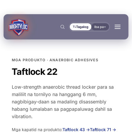
Tagalog
Iba pa
TL
MGA PRODUKTO · ANAEROBIC ADHESIVES
Hanapin
→
Taftlock 22
Low-strength anaerobic thread locker para sa
maliliit na tornilyo na hanggang 6 mm,
nagbibigay-daan sa madaling disassembly
→
habang lumalaban sa pagpapaluwag dahil sa
→
vibration.
→
BUILD AT FABRICATE
TRANSPORT AT MARINE
MGA DOKUMENTO
MGA TOOL
Mga kapatid na produkto:
Taftlock 43
→
Taftlock 71
→
BONDING AT CURING
SEALING AT LOCKING