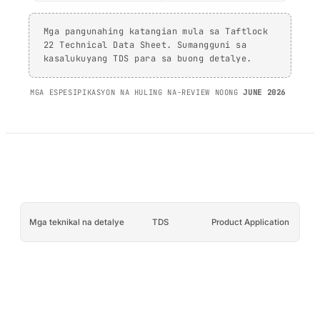
PP/PE)
AFT 1200GF
Mga composite at
Mga pangunahing katangian mula sa Taftlock
Acrylic Foam Tape
22 Technical Data Sheet. Sumangguni sa
fibreglass
AFT 2064WF
kasalukuyang TDS para sa buong detalye.
Acrylic Foam Tape
MGA ESPESIPIKASYON NA HULING NA-REVIEW NOONG
JUNE 2026
MAG-BROWSE PA
→
Mga teknikal na detalye
TDS
Product Application