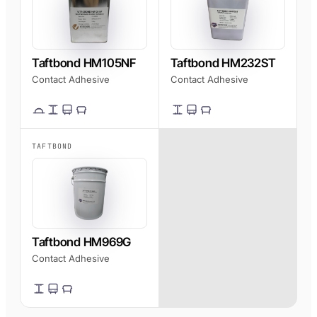
PP/PE)
AFT 1200GF
Mga composite at
Acrylic Foam Tape
fibreglass
AFT 2064WF
Taftbond HM105NF
Taftbond HM232ST
Acrylic Foam Tape
Contact Adhesive
Contact Adhesive
MAG-BROWSE PA
→
TAFTBOND
Taftbond HM969G
Contact Adhesive