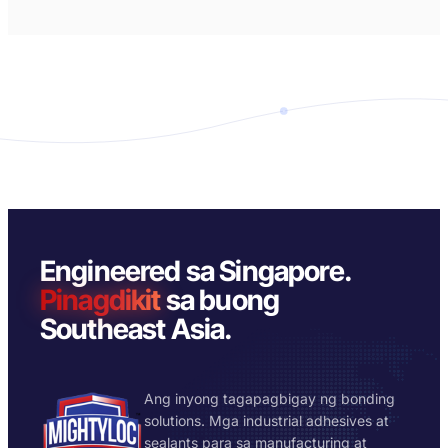
Engineered sa Singapore.
Pinagdikit
sa buong
Southeast Asia.
Ang inyong tagapagbigay ng bonding
solutions. Mga industrial adhesives at
sealants para sa manufacturing at