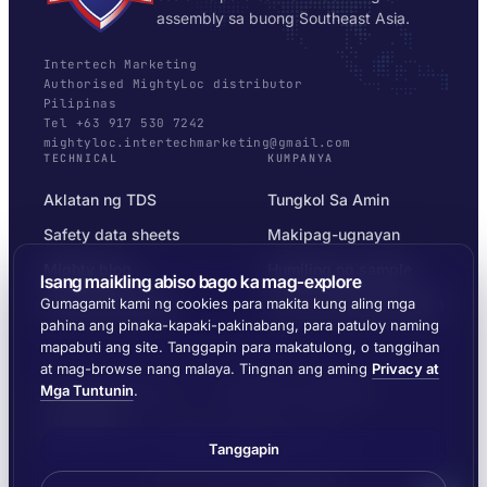
assembly sa buong Southeast Asia.
Intertech Marketing
Authorised MightyLoc distributor
Pilipinas
Tel +63 917 530 7242
mightyloc.intertechmarketing@gmail.com
TECHNICAL
KUMPANYA
Aklatan ng TDS
Tungkol Sa Amin
Safety data sheets
Makipag-ugnayan
Mighty blog
Humiling ng sample
Isang maikling abiso bago ka mag-explore
Substrate selector
Privacy at Mga Tuntunin
Gumagamit kami ng cookies para makita kung aling mga
pahina ang pinaka-kapaki-pakinabang, para patuloy naming
mapabuti ang site. Tanggapin para makatulong, o tanggihan
at mag-browse nang malaya. Tingnan ang aming
Privacy at
Mga Tuntunin
.
© 2026 MIGHTYLOC™ · VITROCHEM TECHNOLOGY ·
SINGAPORE
IPINAPADALA SA BUONG SOUTHEAST ASIA
Tanggapin
Gawa ng
Ernest Dynamics