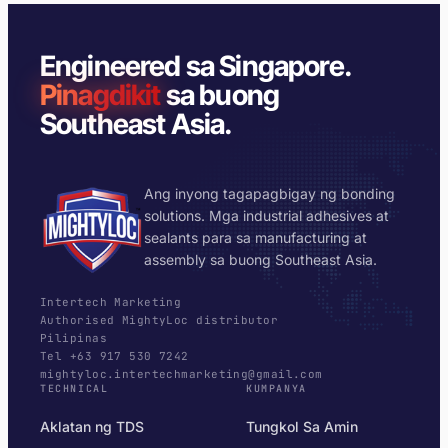
Engineered sa Singapore.
Pinagdikit
sa buong
Southeast Asia.
Ang inyong tagapagbigay ng bonding
solutions. Mga industrial adhesives at
sealants para sa manufacturing at
assembly sa buong Southeast Asia.
Intertech Marketing
Authorised MightyLoc distributor
Pilipinas
Tel +63 917 530 7242
mightyloc.intertechmarketing@gmail.com
TECHNICAL
KUMPANYA
Aklatan ng TDS
Tungkol Sa Amin