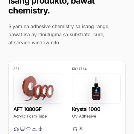
Isang produkto, bawat
chemistry.
Siyam na adhesive chemistry sa isang range,
bawat isa ay itinutugma sa substrate, cure,
at service window nito.
AFT
KRYSTAL
AFT 1080GF
Krystal 1000
Acrylic Foam Tape
UV Adhesive