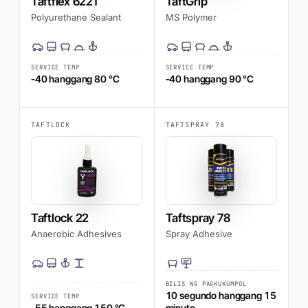
Taftflex 6221
TaftGrip
Polyurethane Sealant
MS Polymer
SERVICE TEMP
SERVICE TEMP
-40 hanggang 80 °C
-40 hanggang 90 °C
TAFTLOCK
TAFTSPRAY 78
Taftlock 22
Taftspray 78
Anaerobic Adhesives
Spray Adhesive
BILIS NG PAGKUKUMPOL
10 segundo hanggang 15
SERVICE TEMP
-55 hanggang 150 °C
minuto