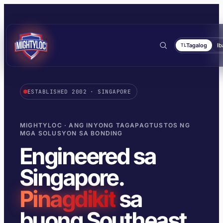
Tagalog
Ib
TL
ESTABLISHED 2002 · SINGAPORE
Hanapin
→
MIGHTYLOC · ANG INYONG TAGAPAGTUSTOS NG
MGA SOLUSYON SA BONDING
Engineered sa
Singapore.
→
→
→
Pinagdikit
sa
MGA DOKUMENTO
MGA TOOL
BONDING AT CURING
SEALING AT LOCKING
BUILD AT FABRICATE
TRANSPORT AT MARINE
buong Southeast
Aklatan ng TDS
Substrate selector
Bawat family