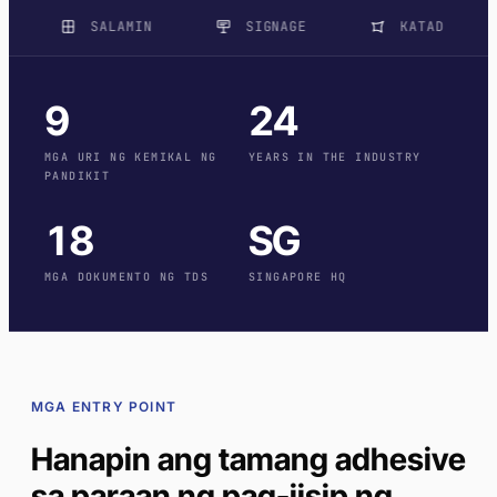
SALAMIN
SIGNAGE
KATAD
9
24
MGA URI NG KEMIKAL NG
YEARS IN THE INDUSTRY
PANDIKIT
18
SG
MGA DOKUMENTO NG TDS
SINGAPORE HQ
MGA ENTRY POINT
Hanapin ang tamang adhesive
sa paraan ng pag-iisip ng