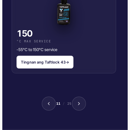
150
°C MAX SERVICE
-55°C to 150°C service
Tingnan ang Taftlock 43
→
11
/
25