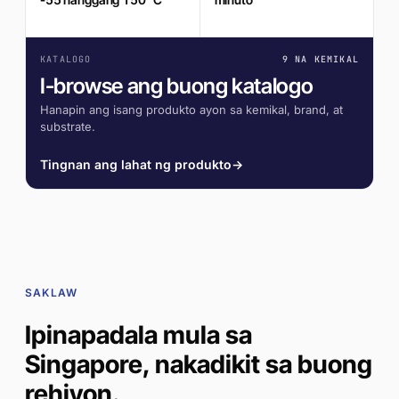
KATALOGO
9 NA KEMIKAL
I-browse ang buong katalogo
Hanapin ang isang produkto ayon sa kemikal, brand, at
substrate.
Tingnan ang lahat ng produkto
→
SAKLAW
Ipinapadala mula sa
Singapore, nakadikit sa buong
rehiyon.