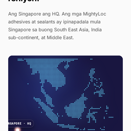
Ang Singapore ang HQ. Ang mga MightyLoc
adhesives at sealants ay ipinapadala mula
Singapore sa buong South East Asia, India
sub-continent, at Middle East.
SINGAPORE · HQ