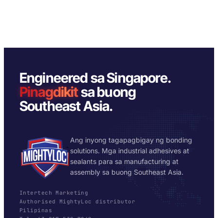
Engineered sa Singapore.
Pinagdikit
sa buong
Southeast Asia.
Ang inyong tagapagbigay ng bonding
solutions. Mga industrial adhesives at
sealants para sa manufacturing at
assembly sa buong Southeast Asia.
Intertech Marketing
Authorised MightyLoc distributor
Pilipinas