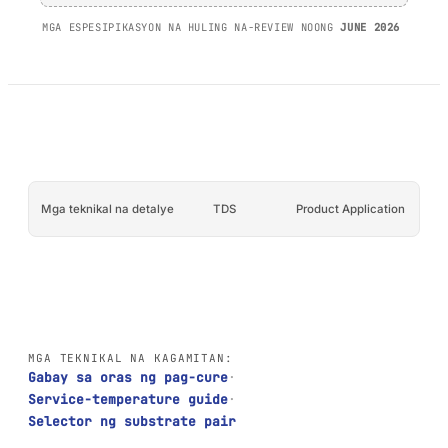
PP/PE)
AFT 1200GF
MGA ESPESIPIKASYON NA HULING NA-REVIEW NOONG
JUNE 2026
Mga composite at
Acrylic Foam Tape
fibreglass
AFT 2064WF
Acrylic Foam Tape
MAG-BROWSE PA
→
Mga teknikal na detalye
TDS
Product Application
MGA TEKNIKAL NA KAGAMITAN:
Gabay sa oras ng pag-cure
·
Service-temperature guide
·
Selector ng substrate pair