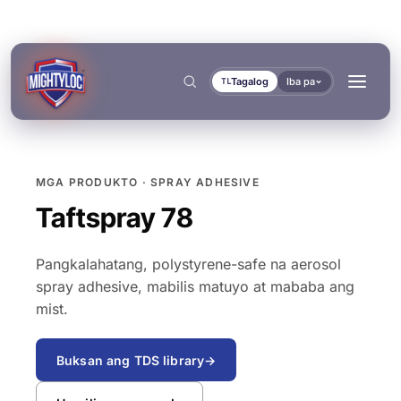
Tagalog
Iba pa
TL
MGA PRODUKTO · SPRAY ADHESIVE
Hanapin
→
Taftspray 78
Pangkalahatang, polystyrene-safe na aerosol
spray adhesive, mabilis matuyo at mababa ang
mist.
→
→
→
Buksan ang TDS library
→
BUILD AT FABRICATE
TRANSPORT AT MARINE
MGA DOKUMENTO
MGA TOOL
BONDING AT CURING
SEALING AT LOCKING