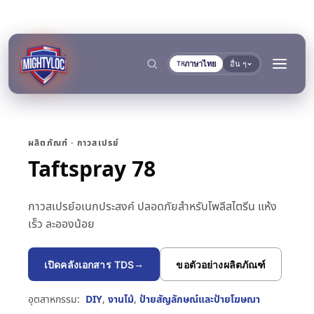
ภาษาไทย
อื่น ๆ
TH
ผลิตภัณฑ์ · กาวสเปรย์
Taftspray 78
→
ค้นหา
กาวสเปรย์อเนกประสงค์ ปลอดภัยสำหรับโพลีสไตรีน แห้ง
เร็ว ละอองน้อย
→
→
→
เปิดคลังเอกสาร TDS
ขอตัวอย่างผลิตภัณฑ์
งานก่อสร้างและผลิต
การขนส่งและการเดินเรือ
→
เอกสาร
เครื่องมือ
อุตสาหกรรม:
DIY
,
งานไม้
,
ป้ายสัญลักษณ์และป้ายโฆษณา
การผลิตโลหะ
ผู้ผลิตรถโดยสารและรถ
คลังเอกสาร TDS
เครื่องมือเลือกพื้นผิว
แยกตามกลุ่ม
การยึดติดและการบ่ม
การอุดและการล็อก