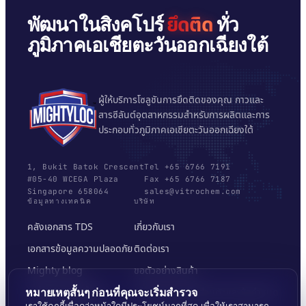
ยึดติด
พัฒนาในสิงคโปร์
ทั่ว
ภูมิภาคเอเชียตะวันออกเฉียงใต้
ผู้ให้บริการโซลูชันการยึดติดของคุณ กาวและ
สารซีลันต์อุตสาหกรรมสำหรับการผลิตและการ
ประกอบทั่วภูมิภาคเอเชียตะวันออกเฉียงใต้
1, Bukit Batok Crescent
Tel +65 6766 7191
#05-40 WCEGA Plaza
Fax +65 6766 7187
Singapore 658064
sales@vitrochem.com
ข้อมูลทางเทคนิค
บริษัท
คลังเอกสาร TDS
เกี่ยวกับเรา
เอกสารข้อมูลความปลอดภัย
ติดต่อเรา
Mighty blog
ขอตัวอย่างสินค้า
เครื่องมือเลือกพื้นผิว
นโยบายความเป็นส่วนตัวและข้อกำหนด
หมายเหตุสั้นๆ ก่อนที่คุณจะเริ่มสำรวจ