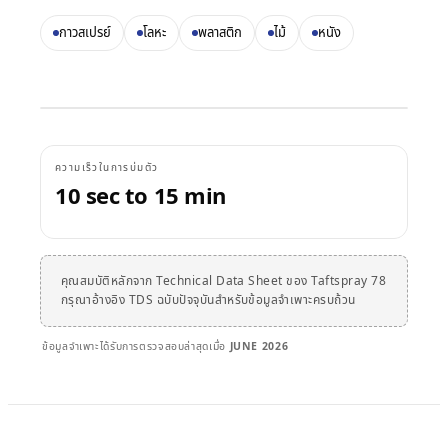
บรรทุก
งานก่อสร้าง
เอกสารข้อมูลความ
คู่มือเวลาบ่มกาว
กาวสเปรย์
โลหะ
พลาสติก
ไม้
หนัง
Krystal 1000
Taftflex 6221
กาวยูวี
ตลาดอะไหล่ยานยนต์
ปลอดภัย
งาน DIY
สารซีลแลนท์โพลียูรีเทน
คู่มืออุณหภูมิการใช้งาน
Krystal 2000
ตามคำขอ
กาวยูวี
การเดินเรือและเรือยอชต์
Taftflex 6292
ป้ายและสัญลักษณ์
Krystal 3000
สารซีลแลนท์โพลียูรีเทน
กาวยูวี
การขนส่ง
การปฏิบัติตามข้อกำหนด
งานไม้
TaftGrip
MS Polymer
Krystal 4000
กาวยูวี
ความเร็วในการบ่มตัว
การประกาศ RoHS
10 sec to 15 min
Taftlock 22
กาวแอนแอโรบิก
ตามประเภทพื้นผิว
TDS แยกรายผลิตภัณฑ์
→
ดูเพิ่มเติม
เลือกตามวัสดุ
→
ดูเพิ่มเติม
ชิ้นส่วนเกลียวโลหะ
คุณสมบัติหลักจาก Technical Data Sheet ของ Taftspray 78
กรุณาอ้างอิง TDS ฉบับปัจจุบันสำหรับข้อมูลจำเพาะครบถ้วน
เทปโฟมอะคริลิก
กระจกและเซรามิก
AFT 1080GF
เทปโฟมอะคริลิก
ข้อมูลจำเพาะได้รับการตรวจสอบล่าสุดเมื่อ
JUNE 2026
พลาสติก (ไม่รวม
AFT 1120GF
เทปโฟมอะคริลิก
PP/PE)
AFT 1200GF
เทปโฟมอะคริลิก
วัสดุคอมโพสิตและไฟ