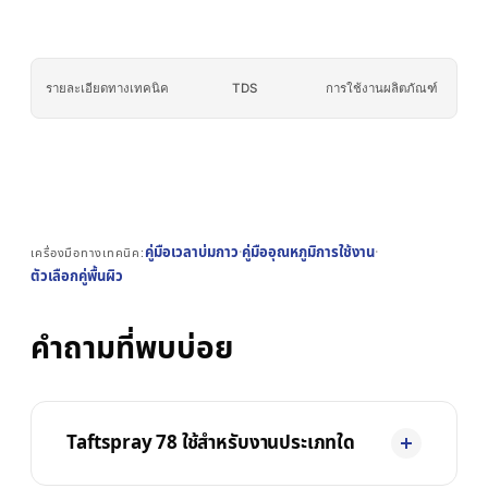
เบอร์กลาส
AFT 2064WF
เทปโฟมอะคริลิก
→
ดูเพิ่มเติม
รายละเอียดทางเทคนิค
TDS
การใช้งานผลิตภัณฑ์
คู่มือเวลาบ่มกาว
·
คู่มืออุณหภูมิการใช้งาน
·
เครื่องมือทางเทคนิค:
ตัวเลือกคู่พื้นผิว
คำถามที่พบบ่อย
Taftspray 78 ใช้สำหรับงานประเภทใด