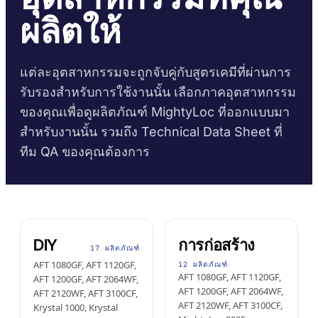
บรรทุก
งานก่อสร้าง
ผลิตให้
เอกสารข้อมูลความ
คู่มือเวลาบ่มกาว
Krystal 1000
Taftflex 6221
กาวยูวี
ตลาดอะไหล่ยานยนต์
ปลอดภัย
งาน DIY
สารซีลแลนท์โพลียูรีเทน
คู่มืออุณหภูมิการใช้งาน
Krystal 2000
ตามคำขอ
กาวยูวี
การเดินเรือและเรือยอชต์
Taftflex 6292
แต่ละอุตสาหกรรมจะถูกจับคู่กับสูตรเคมีที่ผ่านการ
ป้ายและสัญลักษณ์
Krystal 3000
สารซีลแลนท์โพลียูรีเทน
กาวยูวี
การขนส่ง
รับรองสำหรับการใช้งานนั้น เลือกภาคอุตสาหกรรม
การปฏิบัติตามข้อกำหนด
งานไม้
TaftGrip
MS Polymer
ของคุณเพื่อดูผลิตภัณฑ์ MightyLoc ที่ออกแบบมา
Krystal 4000
กาวยูวี
การประกาศ RoHS
สำหรับงานนั้น รวมถึง Technical Data Sheet ที่
Taftlock 22
กาวแอนแอโรบิก
ตามประเภทพื้นผิว
TDS แยกรายผลิตภัณฑ์
→
ทีม QA ของคุณต้องการ
ดูเพิ่มเติม
เลือกตามวัสดุ
→
ดูเพิ่มเติม
ชิ้นส่วนเกลียวโลหะ
เทปโฟมอะคริลิก
กระจกและเซรามิก
AFT 1080GF
DIY
การก่อสร้าง
เทปโฟมอะคริลิก
17 ผลิตภัณฑ์
พลาสติก (ไม่รวม
AFT 1080GF, AFT 1120GF,
12 ผลิตภัณฑ์
AFT 1120GF
เทปโฟมอะคริลิก
PP/PE)
AFT 1080GF, AFT 1120GF,
AFT 1200GF, AFT 2064WF,
AFT 1200GF, AFT 2064WF,
AFT 2120WF, AFT 3100CF,
AFT 1200GF
เทปโฟมอะคริลิก
วัสดุคอมโพสิตและไฟ
AFT 2120WF, AFT 3100CF,
Krystal 1000, Krystal