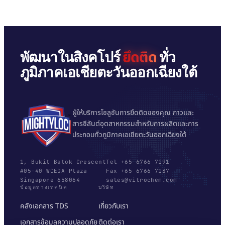
ยึดติด
พัฒนาในสิงคโปร์
ทั่ว
ภูมิภาคเอเชียตะวันออกเฉียงใต้
ผู้ให้บริการโซลูชันการยึดติดของคุณ กาวและ
สารซีลันต์อุตสาหกรรมสำหรับการผลิตและการ
ประกอบทั่วภูมิภาคเอเชียตะวันออกเฉียงใต้
1, Bukit Batok Crescent
Tel +65 6766 7191
#05-40 WCEGA Plaza
Fax +65 6766 7187
Singapore 658064
sales@vitrochem.com
ข้อมูลทางเทคนิค
บริษัท
คลังเอกสาร TDS
เกี่ยวกับเรา
เอกสารข้อมูลความปลอดภัย
ติดต่อเรา