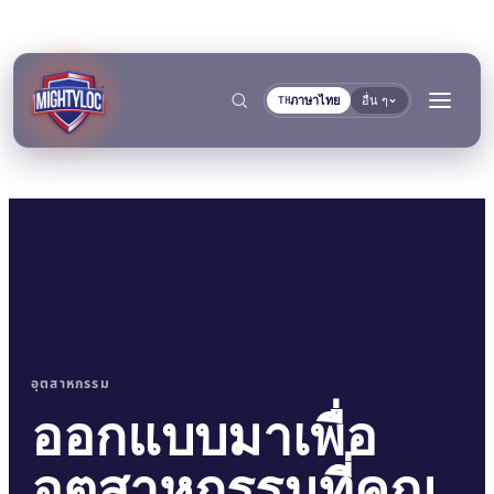
ภาษาไทย
อื่น ๆ
TH
→
ค้นหา
→
อุตสาหกรรม
→
ออกแบบมาเพื่อ
งานก่อสร้างและผลิต
การขนส่งและการเดินเรือ
→
เอกสาร
เครื่องมือ
อุตสาหกรรมที่คุณ
การผลิตโลหะ
ผู้ผลิตรถโดยสารและรถ
คลังเอกสาร TDS
เครื่องมือเลือกพื้นผิว
แยกตามกลุ่ม
การยึดติดและการบ่ม
การอุดและการล็อก