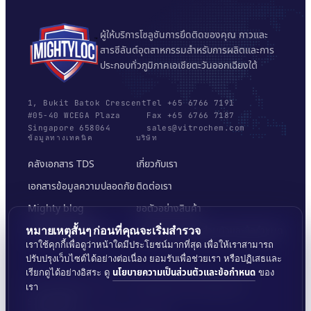
ผู้ให้บริการโซลูชันการยึดติดของคุณ กาวและ
สารซีลันต์อุตสาหกรรมสำหรับการผลิตและการ
ประกอบทั่วภูมิภาคเอเชียตะวันออกเฉียงใต้
1, Bukit Batok Crescent
Tel +65 6766 7191
#05-40 WCEGA Plaza
Fax +65 6766 7187
Singapore 658064
sales@vitrochem.com
ข้อมูลทางเทคนิค
บริษัท
คลังเอกสาร TDS
เกี่ยวกับเรา
เอกสารข้อมูลความปลอดภัย
ติดต่อเรา
Mighty blog
ขอตัวอย่างสินค้า
เครื่องมือเลือกพื้นผิว
นโยบายความเป็นส่วนตัวและข้อกำหนด
หมายเหตุสั้นๆ ก่อนที่คุณจะเริ่มสำรวจ
เราใช้คุกกี้เพื่อดูว่าหน้าใดมีประโยชน์มากที่สุด เพื่อให้เราสามารถ
ปรับปรุงเว็บไซต์ได้อย่างต่อเนื่อง ยอมรับเพื่อช่วยเรา หรือปฏิเสธและ
นโยบายความเป็นส่วนตัวและข้อกำหนด
เรียกดูได้อย่างอิสระ ดู
ของ
เรา
© 2026 MIGHTYLOC™ · VITROCHEM TECHNOLOGY ·
SINGAPORE