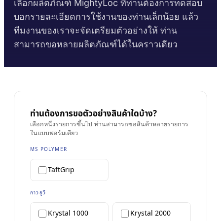
เลือกผลิตภัณฑ์ MightyLoc ที่ท่านต้องการทดสอบ
บรรทุก
งานก่อสร้าง
เอกสารข้อมูลความ
คู่มือเวลาบ่มกาว
บอกรายละเอียดการใช้งานของท่านเล็กน้อย แล้ว
Krystal 1000
Taftflex 6221
กาวยูวี
ตลาดอะไหล่ยานยนต์
ปลอดภัย
ทีมงานของเราจะจัดเตรียมตัวอย่างให้ ท่าน
งาน DIY
สารซีลแลนท์โพลียูรีเทน
คู่มืออุณหภูมิการใช้งาน
Krystal 2000
ตามคำขอ
กาวยูวี
การเดินเรือและเรือยอชต์
สามารถขอหลายผลิตภัณฑ์ได้ในคราวเดียว
Taftflex 6292
ป้ายและสัญลักษณ์
Krystal 3000
สารซีลแลนท์โพลียูรีเทน
กาวยูวี
การขนส่ง
การปฏิบัติตามข้อกำหนด
งานไม้
TaftGrip
MS Polymer
Krystal 4000
กาวยูวี
การประกาศ RoHS
Taftlock 22
กาวแอนแอโรบิก
ตามประเภทพื้นผิว
TDS แยกรายผลิตภัณฑ์
→
ดูเพิ่มเติม
ท่านต้องการขอตัวอย่างสินค้าใดบ้าง?
เลือกตามวัสดุ
→
ดูเพิ่มเติม
เลือกหนึ่งรายการขึ้นไป ท่านสามารถขอสินค้าหลายรายการ
ในแบบฟอร์มเดียว
ชิ้นส่วนเกลียวโลหะ
เทปโฟมอะคริลิก
MS POLYMER
กระจกและเซรามิก
AFT 1080GF
TaftGrip
เทปโฟมอะคริลิก
พลาสติก (ไม่รวม
AFT 1120GF
เทปโฟมอะคริลิก
PP/PE)
กาวยูวี
AFT 1200GF
เทปโฟมอะคริลิก
วัสดุคอมโพสิตและไฟ
Krystal 1000
Krystal 2000