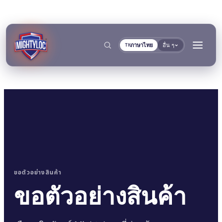
ภาษาไทย
อื่น ๆ
TH
→
ค้นหา
→
ขอตัวอย่างสินค้า
→
ขอตัวอย่างสินค้า
งานก่อสร้างและผลิต
การขนส่งและการเดินเรือ
→
เอกสาร
เครื่องมือ
การผลิตโลหะ
ผู้ผลิตรถโดยสารและรถ
คลังเอกสาร TDS
เครื่องมือเลือกพื้นผิว
แยกตามกลุ่ม
การยึดติดและการบ่ม
การอุดและการล็อก