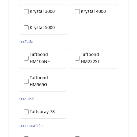
เบอร์กลาส
AFT 2064WF
เทปโฟมอะคริลิก
Krystal 3000
Krystal 4000
→
ดูเพิ่มเติม
Krystal 5000
กาวสัมผัส
Taftbond
Taftbond
HM105NF
HM232ST
Taftbond
HM969G
กาวสเปรย์
Taftspray 78
กาวแอนแอโรบิก