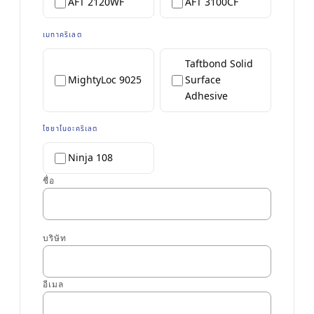
AFT 2120WF
AFT 3100CF
เมทาคริเลต
Taftbond Solid
MightyLoc 9025
Surface
Adhesive
ไซยาโนอะคริเลต
Ninja 108
ชื่อ
บริษัท
อีเมล