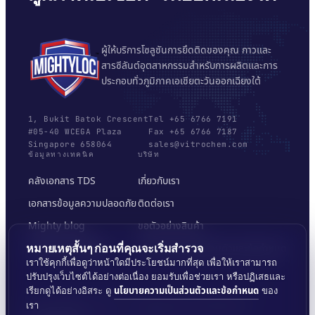
ผู้ให้บริการโซลูชันการยึดติดของคุณ กาวและ
สารซีลันต์อุตสาหกรรมสำหรับการผลิตและการ
ประกอบทั่วภูมิภาคเอเชียตะวันออกเฉียงใต้
1, Bukit Batok Crescent
Tel +65 6766 7191
#05-40 WCEGA Plaza
Fax +65 6766 7187
Singapore 658064
sales@vitrochem.com
ข้อมูลทางเทคนิค
บริษัท
คลังเอกสาร TDS
เกี่ยวกับเรา
เอกสารข้อมูลความปลอดภัย
ติดต่อเรา
Mighty blog
ขอตัวอย่างสินค้า
เครื่องมือเลือกพื้นผิว
นโยบายความเป็นส่วนตัวและข้อกำหนด
หมายเหตุสั้นๆ ก่อนที่คุณจะเริ่มสำรวจ
เราใช้คุกกี้เพื่อดูว่าหน้าใดมีประโยชน์มากที่สุด เพื่อให้เราสามารถ
ปรับปรุงเว็บไซต์ได้อย่างต่อเนื่อง ยอมรับเพื่อช่วยเรา หรือปฏิเสธและ
นโยบายความเป็นส่วนตัวและข้อกำหนด
เรียกดูได้อย่างอิสระ ดู
ของ
เรา
© 2026 MIGHTYLOC™ · VITROCHEM TECHNOLOGY ·