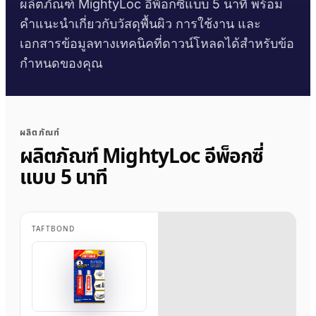
ผลิตภัณฑ์ MightyLoc อีพ็อกซี่แบบ 5 นาที พร้อม
บรรทุก
งานก่อสร้าง
เอกสารข้อมูลความ
คู่มือเวลาบ่มกาว
คำแนะนำเกี่ยวกับวัสดุพื้นผิว การใช้งาน และ
Krystal 1000
Taftflex 6221
กาวยูวี
ตลาดอะไหล่ยานยนต์
ปลอดภัย
เอกสารข้อมูลทางเทคนิคที่ดาวน์โหลดได้สำหรับข้อ
งาน DIY
สารซีลแลนท์โพลียูรีเทน
คู่มืออุณหภูมิการใช้งาน
Krystal 2000
ตามคำขอ
กาวยูวี
การเดินเรือและเรือยอชต์
กำหนดของคุณ
Taftflex 6292
ป้ายและสัญลักษณ์
Krystal 3000
สารซีลแลนท์โพลียูรีเทน
กาวยูวี
การขนส่ง
การปฏิบัติตามข้อกำหนด
งานไม้
TaftGrip
MS Polymer
Krystal 4000
กาวยูวี
การประกาศ RoHS
ผลิตภัณฑ์
Taftlock 22
กาวแอนแอโรบิก
ผลิตภัณฑ์ MightyLoc อีพ็อกซี่
ตามประเภทพื้นผิว
TDS แยกรายผลิตภัณฑ์
→
ดูเพิ่มเติม
เลือกตามวัสดุ
แบบ 5 นาที
→
ดูเพิ่มเติม
ชิ้นส่วนเกลียวโลหะ
เทปโฟมอะคริลิก
กระจกและเซรามิก
TAFTBOND
AFT 1080GF
เทปโฟมอะคริลิก
พลาสติก (ไม่รวม
AFT 1120GF
เทปโฟมอะคริลิก
PP/PE)
AFT 1200GF
เทปโฟมอะคริลิก
วัสดุคอมโพสิตและไฟ