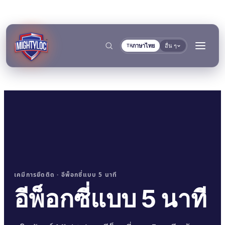
ภาษาไทย
อื่น ๆ
TH
→
ค้นหา
→
เคมีการยึดติด · อีพ็อกซี่แบบ 5 นาที
→
อีพ็อกซี่แบบ 5 นาที
งานก่อสร้างและผลิต
การขนส่งและการเดินเรือ
→
เอกสาร
เครื่องมือ
การผลิตโลหะ
ผู้ผลิตรถโดยสารและรถ
คลังเอกสาร TDS
เครื่องมือเลือกพื้นผิว
แยกตามกลุ่ม
การยึดติดและการบ่ม
การอุดและการล็อก