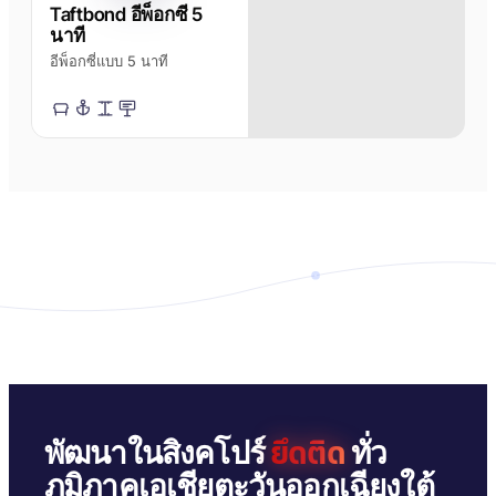
เบอร์กลาส
AFT 2064WF
Taftbond อีพ็อกซี 5
เทปโฟมอะคริลิก
นาที
อีพ็อกซี่แบบ 5 นาที
→
ดูเพิ่มเติม
ยึดติด
พัฒนาในสิงคโปร์
ทั่ว
ภูมิภาคเอเชียตะวันออกเฉียงใต้