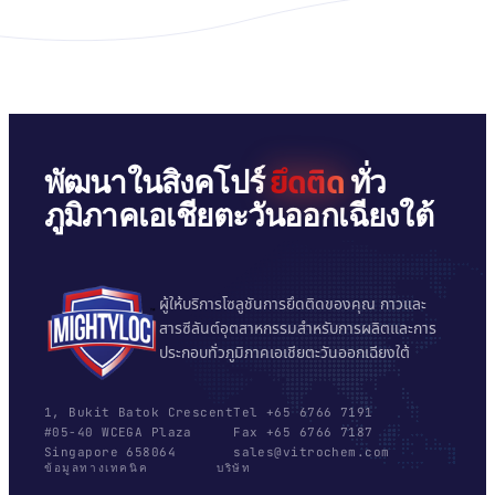
ยึดติด
พัฒนาในสิงคโปร์
ทั่ว
ภูมิภาคเอเชียตะวันออกเฉียงใต้
ผู้ให้บริการโซลูชันการยึดติดของคุณ กาวและ
สารซีลันต์อุตสาหกรรมสำหรับการผลิตและการ
ประกอบทั่วภูมิภาคเอเชียตะวันออกเฉียงใต้
1, Bukit Batok Crescent
Tel +65 6766 7191
#05-40 WCEGA Plaza
Fax +65 6766 7187
Singapore 658064
sales@vitrochem.com
ข้อมูลทางเทคนิค
บริษัท