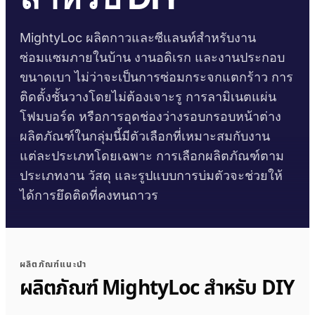
บรรทุก
งานก่อสร้าง
เอกสารข้อมูลความ
คู่มือเวลาบ่มกาว
Krystal 1000
Taftflex 6221
กาวยูวี
ตลาดอะไหล่ยานยนต์
MightyLoc ผลิตกาวและซีแลนท์สำหรับงาน
ปลอดภัย
งาน DIY
สารซีลแลนท์โพลียูรีเทน
คู่มืออุณหภูมิการใช้งาน
Krystal 2000
ตามคำขอ
ซ่อมแซมภายในบ้าน งานอดิเรก และงานประกอบ
กาวยูวี
การเดินเรือและเรือยอชต์
Taftflex 6292
ป้ายและสัญลักษณ์
ขนาดเบา ไม่ว่าจะเป็นการซ่อมกระจกแตกร้าว การ
Krystal 3000
สารซีลแลนท์โพลียูรีเทน
กาวยูวี
การขนส่ง
การปฏิบัติตามข้อกำหนด
ติดตั้งชั้นวางโดยไม่ต้องเจาะรู การลามิเนตแผ่น
งานไม้
TaftGrip
MS Polymer
Krystal 4000
กาวยูวี
โฟมบอร์ด หรือการอุดช่องว่างรอบกรอบหน้าต่าง
การประกาศ RoHS
Taftlock 22
ผลิตภัณฑ์ในกลุ่มนี้มีตัวเลือกที่เหมาะสมกับงาน
กาวแอนแอโรบิก
ตามประเภทพื้นผิว
TDS แยกรายผลิตภัณฑ์
→
ดูเพิ่มเติม
แต่ละประเภทโดยเฉพาะ การเลือกผลิตภัณฑ์ตาม
เลือกตามวัสดุ
→
ดูเพิ่มเติม
ประเภทงาน วัสดุ และรูปแบบการบ่มตัวจะช่วยให้
ได้การยึดติดที่คงทนถาวร
ชิ้นส่วนเกลียวโลหะ
เทปโฟมอะคริลิก
กระจกและเซรามิก
AFT 1080GF
เทปโฟมอะคริลิก
พลาสติก (ไม่รวม
ผลิตภัณฑ์แนะนำ
AFT 1120GF
เทปโฟมอะคริลิก
PP/PE)
ผลิตภัณฑ์ MightyLoc สำหรับ DIY
AFT 1200GF
เทปโฟมอะคริลิก
วัสดุคอมโพสิตและไฟ