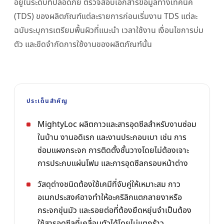
อยู่ในระดับที่ปลอดภัย ตรวจสอบเอกสารข้อมูลทางเทคนิค
(TDS) ของผลิตภัณฑ์แต่ละรายการก่อนเริ่มงาน TDS แต่ละ
ฉบับระบุการเตรียมพื้นผิวที่แนะนำ เวลาใช้งาน เงื่อนไขการบ่ม
ตัว และขีดจำกัดการใช้งานของผลิตภัณฑ์นั้น
ประเด็นสำคัญ
MightyLoc ผลิตกาวและสารอุดซีลสำหรับงานซ่อม
ในบ้าน งานอดิเรก และงานประกอบเบา เช่น การ
ซ่อมแผงกระจก การติดตั้งชั้นวางโดยไม่ต้องเจาะ
การประกบแผ่นโฟม และการอุดซีลกรอบหน้าต่าง
วัสดุต่างชนิดต้องใช้เคมีที่จับคู่ให้เหมาะสม กาว
อเนกประสงค์อาจทำให้อะคริลิกแตกลายงาหรือ
กระจกขุ่นมัว และรอยต่อที่ต้องยืดหยุ่นจำเป็นต้อง
ใช้สารอุดซีลที่เคลื่อนตัวได้โดยไม่แตกร้าว