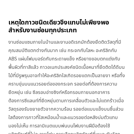
เหตุใดกาวชนิดเดียวจึงแทบไม่เพียงพอ
สำหรับงานซ่อมทุกประเภท
งานซ่อมแซมภายในบ้านและงานอดิเรกมักต้องยึดติดวัสดุที่มี
คุณสมบัติแตกต่างกันมาก เช่น กระจกกับโลหะ อะคริลิกกับ
ABS แผ่นโฟมบอร์ดกับกระดาษแข็ง หรือยางขอบตกแต่งกับ
พื้นผิวที่ทาสีแล้ว กาวอเนกประสงค์ชนิดเนื้อหนาที่ยึดติดได้ดีบน
ไม้ที่มีรูพรุนอาจทำให้อะคริลิกใสเกิดรอยแตกเป็นลายงา หรือทิ้ง
คราบขุ่นบนแนวรอยต่อของกระจก รอยต่อที่ต้องการความ
ยืดหยุ่น เช่น ซีลรอบอ่างซิงก์หรือกรอบภายนอกอาคาร
ต้องการซีแลนท์ที่ยืดหยุ่นตามการเคลื่อนตัวและไม่แตกร้าวเมื่อ
วัสดุรองรับขยายตัวจากความร้อน รอยต่อแบบแข็งบนชิ้นส่วน
ใสต้องการกาวที่ใสเหมือนน้ำและแนวรอยต่อหลังบ่มตัวแทบ
มองไม่เห็น การลามิเนตแบบพ่นบนโฟมงานฝีมือต้องใช้