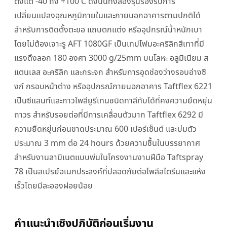
ตั้งแต่ -40 ถึง +100 C ดังนั้นทั้งสองรุ่นรองรับการ
เปลี่ยนแปลงอุณหภูมิภายในและภายนอกอาคารตามปกติได้
สำหรับการติดตั้งตะขอ แถบตกแต่ง หรืออุปกรณ์น้ำหนักเบา
โดยไม่ต้องเจาะรู AFT 1080GF เป็นเทปโฟมอะคริลิกสีเทาที่มี
แรงดึงลอก 180 องศา 3000 g/25mm บนโลหะ อลูมิเนียม ส
แตนเลส อะคริลิก และกระจก สำหรับการอุดช่องว่างรอบอ่างซิ
งก์ กรอบหน้าต่าง หรืออุปกรณ์ภายนอกอาคาร Taftflex 6221
เป็นซีแลนท์และกาวโพลียูรีเทนชนิดทาสีทับได้ที่คงความยืดหยุ่น
ถาวร สำหรับรอยต่อที่มีการเคลื่อนตัวมาก Taftflex 6292 มี
ความยืดหยุ่นก่อนขาดประมาณ 600 เปอร์เซ็นต์ และบ่มตัว
ประมาณ 3 mm ต่อ 24 hours ด้วยความชื้นในบรรยากาศ
สำหรับงานลามิเนตแบบพ่นในโครงงานงานฝีมือ Taftspray
78 เป็นสเปรย์อเนกประสงค์ที่ปลอดภัยต่อโพลีสไตรีนและแห้ง
เร็วโดยมีละอองฝอยน้อย
คำแนะนำเชิงปฏิบัติก่อนเริ่มงาน