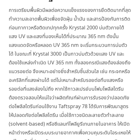
การเตรียมพื้นผิวมีผลต่อความแข็งแรงของการยึดติดมากที่สุด
ทำความสะอาดพื้นผิวเพื่อขจัดฝุ่น น้ำมัน และสารป้องกันการติด
ก่อนทากาวหรือติดเทปทุกครั้ง Krystal 2000 บ่มตัวภายใต้
แสง UV และแสงที่มองเห็นได้ที่ประมาณ 365 nm ดังนั้น
แสงแดดจัดหรือหลอด UV 365 nm จะเริ่มกระบวนการบ่มตัว
ได้ ในขณะที่ Krystal 3000 เป็นกาวบ่มตัวด้วยแสง UV และ
ต้องใช้แหล่งกำเนิด UV 365 nm ทั้งสองกรณีแสงต้องส่องถึง
แนวรอยต่อ จึงเหมาะอย่างยิ่งสำหรับชิ้นส่วนใส เช่น กระจกหรือ
อะคริลิกที่แสงผ่านได้ แต่ไม่เหมาะสำหรับรอยต่อทึบแสงหรือ
รอยต่อที่แสงส่องไม่ถึง หากใช้กาวสเปรย์บนโฟมโพลีสไตรีน
ต้องตรวจสอบให้แน่ใจว่าผลิตภัณฑ์ผ่านการรับรองว่าปลอดภัย
ต่อโพลีสไตรีนก่อนใช้งาน Taftspray 78 ได้รับการพัฒนาสูตร
ให้ปลอดภัยต่อโพลีสไตรีน เมื่อใช้กาวชนิดละลายตัวทำละลาย
(solvent-based) หรือซีแลนท์โพลียูรีเทนภายในอาคาร ให้เปิด
หน้าต่างหรือเปิดระบบระบายอากาศเพื่อควบคุมระดับไอระเหยให้