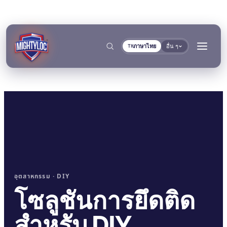
ภาษาไทย
อื่น ๆ
TH
→
ค้นหา
→
อุตสาหกรรม · DIY
→
โซลูชันการยึดติด
งานก่อสร้างและผลิต
การขนส่งและการเดินเรือ
→
เอกสาร
เครื่องมือ
สำหรับ DIY
การผลิตโลหะ
ผู้ผลิตรถโดยสารและรถ
คลังเอกสาร TDS
เครื่องมือเลือกพื้นผิว
แยกตามกลุ่ม
การยึดติดและการบ่ม
การอุดและการล็อก