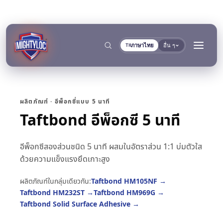
ภาษาไทย
อื่น ๆ
TH
ผลิตภัณฑ์ · อีพ็อกซี่แบบ 5 นาที
Taftbond อีพ็อกซี 5 นาที
→
ค้นหา
อีพ็อกซีสองส่วนชนิด 5 นาที ผสมในอัตราส่วน 1:1 บ่มตัวใส
ด้วยความแข็งแรงยึดเกาะสูง
→
→
ผลิตภัณฑ์ในกลุ่มเดียวกัน:
Taftbond HM105NF
→
Taftbond HM232ST
→
Taftbond HM969G
→
งานก่อสร้างและผลิต
การขนส่งและการเดินเรือ
→
เอกสาร
เครื่องมือ
Taftbond Solid Surface Adhesive
→
การผลิตโลหะ
ผู้ผลิตรถโดยสารและรถ
คลังเอกสาร TDS
เครื่องมือเลือกพื้นผิว
แยกตามกลุ่ม
การยึดติดและการบ่ม
การอุดและการล็อก