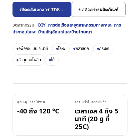
บรรทุก
งานก่อสร้าง
→
เอกสารข้อมูลความ
คู่มือเวลาบ่มกาว
เปิดคลังเอกสาร TDS
ขอตัวอย่างผลิตภัณฑ์
Krystal 1000
Taftflex 6221
กาวยูวี
ตลาดอะไหล่ยานยนต์
ปลอดภัย
งาน DIY
สารซีลแลนท์โพลียูรีเทน
คู่มืออุณหภูมิการใช้งาน
Krystal 2000
ตามคำขอ
อุตสาหกรรม:
DIY
,
การต่อเรือและอุตสาหกรรมทางทะเล
,
การ
กาวยูวี
การเดินเรือและเรือยอชต์
Taftflex 6292
ประกอบโลหะ
,
ป้ายสัญลักษณ์และป้ายโฆษณา
ป้ายและสัญลักษณ์
Krystal 3000
สารซีลแลนท์โพลียูรีเทน
กาวยูวี
การขนส่ง
การปฏิบัติตามข้อกำหนด
งานไม้
TaftGrip
อีพ็อกซี่แบบ 5 นาที
โลหะ
พลาสติก
กระจก
MS Polymer
Krystal 4000
กาวยูวี
การประกาศ RoHS
Taftlock 22
วัสดุคอมโพสิต
ไม้
กาวแอนแอโรบิก
ตามประเภทพื้นผิว
TDS แยกรายผลิตภัณฑ์
→
ดูเพิ่มเติม
เลือกตามวัสดุ
→
ดูเพิ่มเติม
ชิ้นส่วนเกลียวโลหะ
เทปโฟมอะคริลิก
กระจกและเซรามิก
อุณหภูมิการใช้งาน
ความเร็วในการบ่มตัว
AFT 1080GF
เทปโฟมอะคริลิก
-40 ถึง 120 °C
เวลาเจล 4 ถึง 5
พลาสติก (ไม่รวม
นาที (20 g ที่
AFT 1120GF
เทปโฟมอะคริลิก
PP/PE)
25C)
AFT 1200GF
เทปโฟมอะคริลิก
วัสดุคอมโพสิตและไฟ