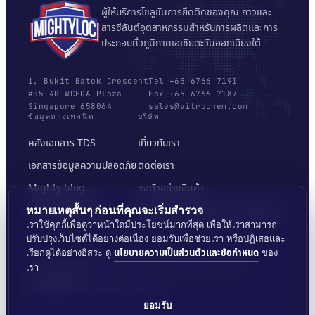
ผู้ให้บริการโซลูชันการยึดติดของคุณ กาวและ
สารซีลันต์อุตสาหกรรมสำหรับการผลิตและการ
ประกอบทั่วภูมิภาคเอเชียตะวันออกเฉียงใต้
1, Bukit Batok Crescent
Tel +65 6766 7191
#05-40 WCEGA Plaza
Fax +65 6766 7187
Singapore 658064
sales@vitrochem.com
ข้อมูลทางเทคนิค
บริษัท
คลังเอกสาร TDS
เกี่ยวกับเรา
เอกสารข้อมูลความปลอดภัย
ติดต่อเรา
Mighty blog
ขอตัวอย่างสินค้า
เครื่องมือเลือกพื้นผิว
นโยบายความเป็นส่วนตัวและข้อกำหนด
หมายเหตุสั้นๆ ก่อนที่คุณจะเริ่มสำรวจ
เราใช้คุกกี้เพื่อดูว่าหน้าใดมีประโยชน์มากที่สุด เพื่อให้เราสามารถ
ปรับปรุงเว็บไซต์ได้อย่างต่อเนื่อง ยอมรับเพื่อช่วยเรา หรือปฏิเสธและ
นโยบายความเป็นส่วนตัวและข้อกำหนด
เรียกดูได้อย่างอิสระ ดู
ของ
เรา
© 2026 MIGHTYLOC™ · VITROCHEM TECHNOLOGY ·
SINGAPORE
จัดส่งทั่วภูมิภาคเอเชียตะวันออกเฉียงใต้
ยอมรับ