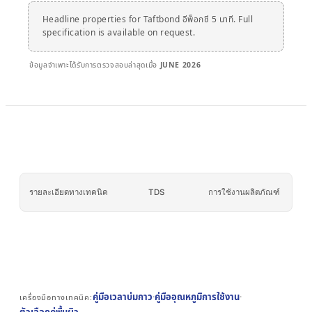
เบอร์กลาส
AFT 2064WF
เทปโฟมอะคริลิก
Headline properties for Taftbond อีพ็อกซี 5 นาที. Full
specification is available on request.
→
ดูเพิ่มเติม
ข้อมูลจำเพาะได้รับการตรวจสอบล่าสุดเมื่อ
JUNE 2026
รายละเอียดทางเทคนิค
TDS
การใช้งานผลิตภัณฑ์
คู่มือเวลาบ่มกาว
·
คู่มืออุณหภูมิการใช้งาน
·
เครื่องมือทางเทคนิค: