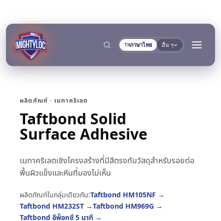
ภาษาไทย
อื่น ๆ
TH
ผลิตภัณฑ์ · เมทาคริเลต
Taftbond Solid
→
ค้นหา
Surface Adhesive
เมทาคริเลตเชิงโครงสร้างที่มีสีตรงกับวัสดุสำหรับรอยต่อ
→
พื้นผิวแข็งและหินที่มองไม่เห็น
→
งานก่อสร้างและผลิต
การขนส่งและการเดินเรือ
ผลิตภัณฑ์ในกลุ่มเดียวกัน:
Taftbond HM105NF
→
→
เอกสาร
เครื่องมือ
Taftbond HM232ST
→
Taftbond HM969G
→
การผลิตโลหะ
ผู้ผลิตรถโดยสารและรถ
คลังเอกสาร TDS
เครื่องมือเลือกพื้นผิว
Taftbond อีพ็อกซี 5 นาที
→
แยกตามกลุ่ม
การยึดติดและการบ่ม
การอุดและการล็อก