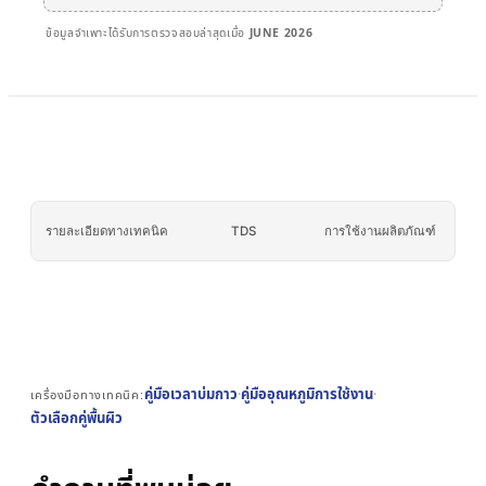
เบอร์กลาส
AFT 2064WF
เทปโฟมอะคริลิก
ข้อมูลจำเพาะได้รับการตรวจสอบล่าสุดเมื่อ
JUNE 2026
→
ดูเพิ่มเติม
รายละเอียดทางเทคนิค
TDS
การใช้งานผลิตภัณฑ์
คู่มือเวลาบ่มกาว
·
คู่มืออุณหภูมิการใช้งาน
·
เครื่องมือทางเทคนิค:
ตัวเลือกคู่พื้นผิว