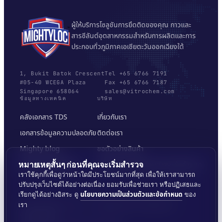
ผู้ให้บริการโซลูชันการยึดติดของคุณ กาวและ
สารซีลันต์อุตสาหกรรมสำหรับการผลิตและการ
ประกอบทั่วภูมิภาคเอเชียตะวันออกเฉียงใต้
1, Bukit Batok Crescent
Tel +65 6766 7191
#05-40 WCEGA Plaza
Fax +65 6766 7187
Singapore 658064
sales@vitrochem.com
ข้อมูลทางเทคนิค
บริษัท
คลังเอกสาร TDS
เกี่ยวกับเรา
เอกสารข้อมูลความปลอดภัย
ติดต่อเรา
Mighty blog
ขอตัวอย่างสินค้า
เครื่องมือเลือกพื้นผิว
นโยบายความเป็นส่วนตัวและข้อกำหนด
หมายเหตุสั้นๆ ก่อนที่คุณจะเริ่มสำรวจ
เราใช้คุกกี้เพื่อดูว่าหน้าใดมีประโยชน์มากที่สุด เพื่อให้เราสามารถ
ปรับปรุงเว็บไซต์ได้อย่างต่อเนื่อง ยอมรับเพื่อช่วยเรา หรือปฏิเสธและ
นโยบายความเป็นส่วนตัวและข้อกำหนด
เรียกดูได้อย่างอิสระ ดู
ของ
เรา
© 2026 MIGHTYLOC™ · VITROCHEM TECHNOLOGY ·
SINGAPORE