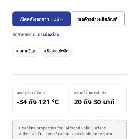
บรรทุก
งานก่อสร้าง
เอกสารข้อมูลความ
คู่มือเวลาบ่มกาว
Krystal 1000
Taftflex 6221
กาวยูวี
ตลาดอะไหล่ยานยนต์
ปลอดภัย
→
งาน DIY
สารซีลแลนท์โพลียูรีเทน
เปิดคลังเอกสาร TDS
ขอตัวอย่างผลิตภัณฑ์
คู่มืออุณหภูมิการใช้งาน
Krystal 2000
ตามคำขอ
กาวยูวี
การเดินเรือและเรือยอชต์
Taftflex 6292
ป้ายและสัญลักษณ์
อุตสาหกรรม:
การก่อสร้าง
Krystal 3000
สารซีลแลนท์โพลียูรีเทน
กาวยูวี
การขนส่ง
การปฏิบัติตามข้อกำหนด
งานไม้
TaftGrip
MS Polymer
Krystal 4000
กาวยูวี
เมทาคริเลต
วัสดุคอมโพสิต
การประกาศ RoHS
Taftlock 22
กาวแอนแอโรบิก
ตามประเภทพื้นผิว
TDS แยกรายผลิตภัณฑ์
→
ดูเพิ่มเติม
เลือกตามวัสดุ
→
ดูเพิ่มเติม
ชิ้นส่วนเกลียวโลหะ
อุณหภูมิการใช้งาน
ความเร็วในการบ่มตัว
เทปโฟมอะคริลิก
กระจกและเซรามิก
-34 ถึง 121 °C
20 ถึง 30 นาที
AFT 1080GF
เทปโฟมอะคริลิก
พลาสติก (ไม่รวม
AFT 1120GF
เทปโฟมอะคริลิก
PP/PE)
Headline properties for Taftbond Solid Surface
AFT 1200GF
เทปโฟมอะคริลิก
วัสดุคอมโพสิตและไฟ
Adhesive. Full specification is available on request.