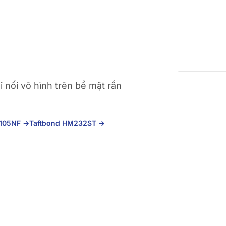
 nối vô hình trên bề mặt rắn
M105NF
→
Taftbond HM232ST
→