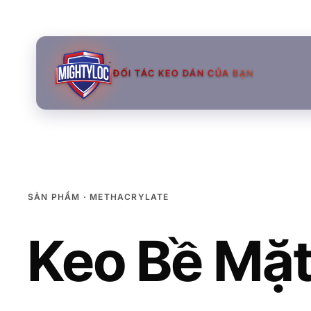
ĐỐI TÁC KEO DÁN CỦA BẠN
SẢN PHẨM · METHACRYLATE
Keo Bề Mặt
→
→
→