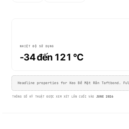
NHIỆT ĐỘ SỬ DỤNG
-34 đến 121 °C
Headline properties for Keo Bề Mặt Rắn Taftbond. Fu
THÔNG SỐ KỸ THUẬT ĐƯỢC XEM XÉT LẦN CUỐI VÀO
JUNE 2026