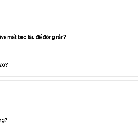
ive mất bao lâu để đóng rắn?
nào?
ng?