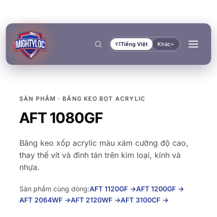
Tiếng Việt
Khác
VI
SẢN PHẨM · BĂNG KEO BỌT ACRYLIC
Tìm kiếm
→
AFT 1080GF
Băng keo xốp acrylic màu xám cường độ cao,
thay thế vít và đinh tán trên kim loại, kính và
nhựa.
→
→
Sản phẩm cùng dòng:
AFT 1120GF
→
AFT 1200GF
→
→
AFT 2064WF
→
AFT 2120WF
→
AFT 3100CF
→
XÂY DỰNG & GIA CÔNG
VẬN TẢI & HÀNG HẢI
TÀI LIỆU
CÔNG CỤ
DÁN KẾT & ĐÓNG RẮN
BÍT KÍN & KHÓA CHẶT