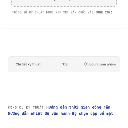
PP/PE)
Băng keo bọt acrylic
Vật liệu composite và
THÔNG SỐ KỸ THUẬT ĐƯỢC XEM XÉT LẦN CUỐI VÀO
JUNE 2026
AFT 2064WF
sợi thủy tinh
Băng keo bọt acrylic
XEM THÊM
→
Chi tiết kỹ thuật
TDS
Ứng dụng sản phẩm
Hướng dẫn thời gian đóng rắn
·
CÔNG CỤ KỸ THUẬT:
Hướng dẫn nhiệt độ vận hành
·
Bộ chọn cặp bề mặt