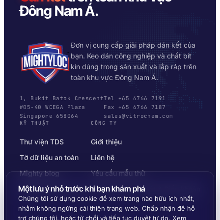
Đông Nam Á.
Đơn vị cung cấp giải pháp dán kết của
bạn. Keo dán công nghiệp và chất bít
kín dùng trong sản xuất và lắp ráp trên
toàn khu vực Đông Nam Á.
1, Bukit Batok Crescent
Tel +65 6766 7191
#05-40 WCEGA Plaza
Fax +65 6766 7187
Singapore 658064
sales@vitrochem.com
KỸ THUẬT
CÔNG TY
Thư viện TDS
Giới thiệu
Tờ dữ liệu an toàn
Liên hệ
Mighty blog
Yêu cầu mẫu thử
Một lưu ý nhỏ trước khi bạn khám phá
Bộ chọn nền vật liệu
Chính sách bảo mật & Điều khoản
Chúng tôi sử dụng cookie để xem trang nào hữu ích nhất,
nhằm không ngừng cải thiện trang web. Chấp nhận để hỗ
trợ chúng tôi, hoặc từ chối và tiếp tục duyệt tự do. Xem