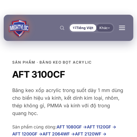
Tiếng Việt
Khác
VI
SẢN PHẨM · BĂNG KEO BỌT ACRYLIC
Tìm kiếm
→
AFT 3100CF
Băng keo xốp acrylic trong suốt dày 1 mm dùng
cho biển hiệu và kính, kết dính kim loại, nhôm,
thép không gỉ, PMMA và kính với độ trong
→
quang học.
→
→
XÂY DỰNG & GIA CÔNG
VẬN TẢI & HÀNG HẢI
Sản phẩm cùng dòng:
AFT 1080GF
→
AFT 1120GF
→
TÀI LIỆU
CÔNG CỤ
DÁN KẾT & ĐÓNG RẮN
BÍT KÍN & KHÓA CHẶT
AFT 1200GF
→
AFT 2064WF
→
AFT 2120WF
→