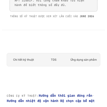
PP/PE)
AFT 3100CF. Vui lòng tham khảo TDS hiện
Băng keo bọt acrylic
hành để biết thông số đầy đủ.
Vật liệu composite và
AFT 2064WF
sợi thủy tinh
THÔNG SỐ KỸ THUẬT ĐƯỢC XEM XÉT LẦN CUỐI VÀO
JUNE 2026
Băng keo bọt acrylic
XEM THÊM
→
Chi tiết kỹ thuật
TDS
Ứng dụng sản phẩm
Hướng dẫn thời gian đóng rắn
·
CÔNG CỤ KỸ THUẬT:
Hướng dẫn nhiệt độ vận hành
·
Bộ chọn cặp bề mặt