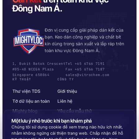
Đông Nam Á.
Đơn vị cung cấp giải pháp dán kết của
bạn. Keo dán công nghiệp và chất bít
kín dùng trong sản xuất và lắp ráp trên
toàn khu vực Đông Nam Á.
1, Bukit Batok Crescent
Tel +65 6766 7191
#05-40 WCEGA Plaza
Fax +65 6766 7187
Singapore 658064
sales@vitrochem.com
KỸ THUẬT
CÔNG TY
Thư viện TDS
Giới thiệu
Tờ dữ liệu an toàn
Liên hệ
Mighty blog
Yêu cầu mẫu thử
Một lưu ý nhỏ trước khi bạn khám phá
Bộ chọn nền vật liệu
Chính sách bảo mật & Điều khoản
Chúng tôi sử dụng cookie để xem trang nào hữu ích nhất,
nhằm không ngừng cải thiện trang web. Chấp nhận để hỗ