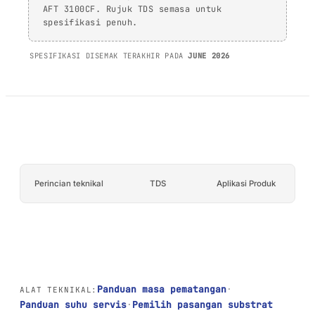
AFT 1120GF
kaca
AFT 3100CF. Rujuk TDS semasa untuk
Pita Busa Akrilik
spesifikasi penuh.
AFT 1200GF
Pita Busa Akrilik
SPESIFIKASI DISEMAK TERAKHIR PADA
JUNE 2026
AFT 2064WF
Pita Busa Akrilik
SEMAK LANJUT
→
Perincian teknikal
TDS
Aplikasi Produk
Panduan masa pematangan
·
ALAT TEKNIKAL:
Panduan suhu servis
·
Pemilih pasangan substrat