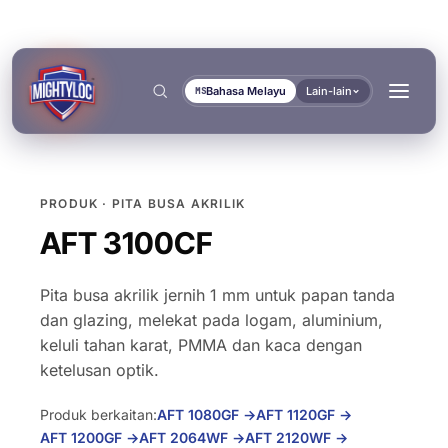
Bahasa Melayu
Lain-lain
MS
PRODUK · PITA BUSA AKRILIK
Cari
→
AFT 3100CF
Pita busa akrilik jernih 1 mm untuk papan tanda
dan glazing, melekat pada logam, aluminium,
keluli tahan karat, PMMA dan kaca dengan
→
ketelusan optik.
→
BINA & FABRIKASI
PENGANGKUTAN & MARIN
Produk berkaitan:
AFT 1080GF
→
AFT 1120GF
→
DOKUMEN
ALAT
→
Fabrikasi Logam
Pembina Bas & Trak
AFT 1200GF
→
AFT 2064WF
→
AFT 2120WF
→