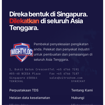
Direka bentuk di Singapura.
Dilekatkan
di seluruh Asia
Tenggara.
Pembekal penyelesaian pengikatan
anda. Pelekat dan penyekat industri
untuk pembuatan dan pemasangan di
seluruh Asia Tenggara.
1, Bukit Batok Crescent
Tel +65 6766 7191
#05-40 WCEGA Plaza
Fax +65 6766 7187
Singapore 658064
sales@vitrochem.com
TEKNIKAL
SYARIKAT
Perpustakaan TDS
Tentang Kami
Helaian data keselamatan
Hubungi