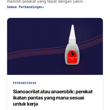
AFT 1120GF
memilih pelekat yang tepat dengan yakin.
kaca
Pita Busa Akrilik
Semua Perbandingan
→
AFT 1200GF
Pita Busa Akrilik
AFT 2064WF
Pita Busa Akrilik
SEMAK LANJUT
→
PERBANDINGAN
Sianoacrilat atau anaerobik: perekat
ikatan pantas yang mana sesuai
untuk kerja