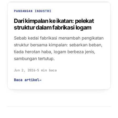
PANDANGAN INDUSTRI
Dari kimpalan ke ikatan: pelekat
struktur dalam fabrikasi logam
01 · WELDED SEAM
Sebab kedai fabrikasi menambah pengikatan
struktur bersama kimpalan: sebarkan beban,
HEAT-AFFECTED ZONE
tiada herotan haba, logam berbeza jenis,
sambungan tertutup.
Jun 2, 2026
·
5 min baca
STRESS PEAKS: TOE + ROOT
Baca artikel
→