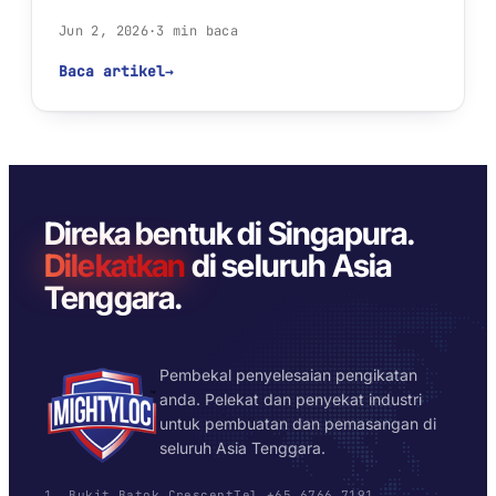
Jun 2, 2026
·
3 min baca
Baca artikel
→
CONTAMINATED · POOR WETTING
Direka bentuk di Singapura.
Dilekatkan
di seluruh Asia
Tenggara.
Pembekal penyelesaian pengikatan
anda. Pelekat dan penyekat industri
untuk pembuatan dan pemasangan di
seluruh Asia Tenggara.
1, Bukit Batok Crescent
Tel +65 6766 7191