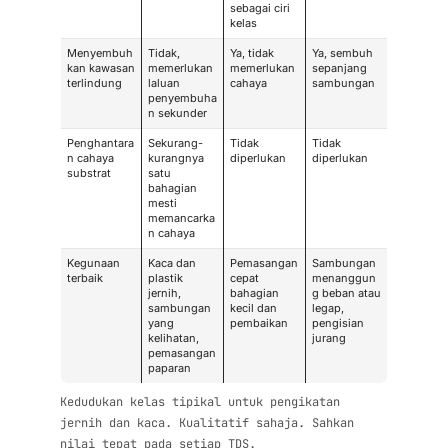
sebagai ciri
kelas
Menyembuh
Tidak,
Ya, tidak
Ya, sembuh
kan kawasan
memerlukan
memerlukan
sepanjang
terlindung
laluan
cahaya
sambungan
penyembuha
n sekunder
Penghantara
Sekurang-
Tidak
Tidak
n cahaya
kurangnya
diperlukan
diperlukan
substrat
satu
bahagian
mesti
memancarka
n cahaya
Kegunaan
Kaca dan
Pemasangan
Sambungan
terbaik
plastik
cepat
menanggun
jernih,
bahagian
g beban atau
sambungan
kecil dan
legap,
yang
pembaikan
pengisian
kelihatan,
jurang
pemasangan
paparan
Kedudukan kelas tipikal untuk pengikatan
jernih dan kaca. Kualitatif sahaja. Sahkan
nilai tepat pada setiap TDS.