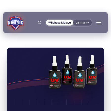
Bahasa Melayu
Lain-lain
MS
Cari
→
→
→
BINA & FABRIKASI
PENGANGKUTAN & MARIN
DOKUMEN
ALAT
→
Fabrikasi Logam
Pembina Bas & Trak