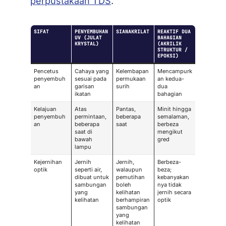
perpustakaan TDS
.
SIFAT
PENYEMBUHAN
SIANAKRILAT
REAKTIF DUA
UV (JULAT
BAHAGIAN
KRYSTAL)
(AKRILIK
STRUKTUR /
EPOKSI)
Pencetus
Cahaya yang
Kelembapan
Mencampurk
penyembuh
sesuai pada
permukaan
an kedua-
an
garisan
surih
dua
ikatan
bahagian
Kelajuan
Atas
Pantas,
Minit hingga
penyembuh
permintaan,
beberapa
semalaman,
an
beberapa
saat
berbeza
saat di
mengikut
bawah
gred
lampu
Kejernihan
Jernih
Jernih,
Berbeza-
optik
seperti air,
walaupun
beza;
dibuat untuk
pemutihan
kebanyakan
sambungan
boleh
nya tidak
yang
kelihatan
jernih secara
kelihatan
berhampiran
optik
sambungan
yang
kelihatan