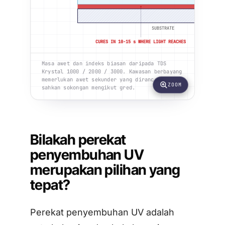
SUBSTRATE
CURES IN 10-15 s WHERE LIGHT REACHES
SHADO
Masa awet dan indeks biasan daripada TDS
Krystal 1000 / 2000 / 3000. Kawasan berbayang
memerlukan awet sekunder yang dirancang;
ZOOM
sahkan sokongan mengikut gred.
Bilakah perekat
penyembuhan UV
merupakan pilihan yang
tepat?
Perekat penyembuhan UV adalah