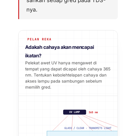
sahkan setiap gred pada TDS-
nya.
PELAN REKA
Adakah cahaya akan mencapai
ikatan?
Pelekat awet UV hanya mengawet di
tempat yang dapat dicapai oleh cahaya 365
nm. Tentukan kebolehtelapan cahaya dan
akses lampu pada sambungan sebelum
memilih gred.
UV LAMP
365 nm
GLASS / CLEAR · TRANSMITS LIGHT
OPA