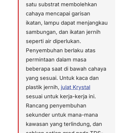
AFT 1120GF
kaca
satu substrat membolehkan
Pita Busa Akrilik
cahaya mencapai garisan
AFT 1200GF
ikatan, lampu dapat menjangkau
Pita Busa Akrilik
sambungan, dan ikatan jernih
AFT 2064WF
seperti air diperlukan.
Pita Busa Akrilik
Penyembuhan berlaku atas
SEMAK LANJUT
→
permintaan dalam masa
beberapa saat di bawah cahaya
yang sesuai. Untuk kaca dan
plastik jernih,
julat Krystal
sesuai untuk kerja-kerja ini.
Rancang penyembuhan
sekunder untuk mana-mana
kawasan yang terlindung, dan