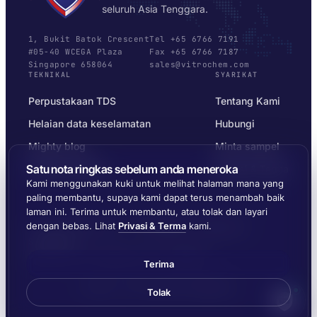
seluruh Asia Tenggara.
1, Bukit Batok Crescent
Tel +65 6766 7191
#05-40 WCEGA Plaza
Fax +65 6766 7187
Singapore 658064
sales@vitrochem.com
TEKNIKAL
SYARIKAT
Perpustakaan TDS
Tentang Kami
Helaian data keselamatan
Hubungi
Mighty blog
Minta sampel
Satu nota ringkas sebelum anda meneroka
Pemilih substrat
Privasi & Terma
Kami menggunakan kuki untuk melihat halaman mana yang
paling membantu, supaya kami dapat terus menambah baik
laman ini. Terima untuk membantu, atau tolak dan layari
dengan bebas. Lihat
Privasi & Terma
kami.
© 2026 MIGHTYLOC™ · VITROCHEM TECHNOLOGY ·
SINGAPORE
DIHANTAR KE SELURUH ASIA TENGGARA
Terima
Dibuat oleh
Ernest Dynamics
Tolak