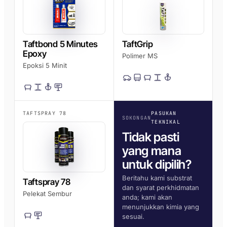
Taftbond 5 Minutes
TaftGrip
Epoxy
Polimer MS
Epoksi 5 Minit
TAFTSPRAY 78
PASUKAN
SOKONGAN
TEKNIKAL
Tidak pasti
yang mana
untuk dipilih?
Beritahu kami substrat
Taftspray 78
dan syarat perkhidmatan
Pelekat Sembur
anda; kami akan
menunjukkan kimia yang
sesuai.