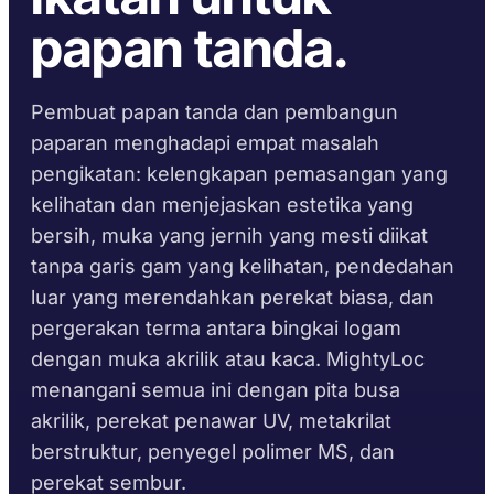
Perpustakaan TDS
Pemilih substrat
Pembinaan
Pasaran Selepas
papan tanda.
PENGIKATAN &
PENYEGELAN &
PENGAWETAN
PENGUNCIAN
Mengikut keluarga
Automotif
Panduan masa
DIY
Helaian data keselamatan
Krystal 1000
Taftflex 6221
Pelekat UV
pematangan
Marin & Kapal Layar
Atas permintaan
Silen Poliuretana
Pembuat papan tanda dan pembangun
Papan Tanda
Krystal 2000
Pelekat UV
Panduan suhu
Pengangkutan
paparan menghadapi empat masalah
Taftflex 6292
Kerja Kayu
perkhidmatan
Krystal 3000
Silen Poliuretana
pengikatan: kelengkapan pemasangan yang
Pelekat UV
kelihatan dan menjejaskan estetika yang
TaftGrip
Polimer MS
Krystal 4000
Pelekat UV
PEMATUHAN
MENGIKUT SUBSTRAT
bersih, muka yang jernih yang mesti diikat
Taftlock 22
BROWSE BY MATERIAL
tanpa garis gam yang kelihatan, pendedahan
Perisytiharan RoHS
SEMAK LANJUT
→
Pelekat Anaerobik
luar yang merendahkan perekat biasa, dan
Pemasangan berulir
TDS mengikut produk
pergerakan terma antara bingkai logam
SEMAK LANJUT
→
logam
dengan muka akrilik atau kaca. MightyLoc
Kaca dan seramik
menangani semua ini dengan pita busa
PITA BUSA AKRILIK
akrilik, perekat penawar UV, metakrilat
Plastik (bukan PP/PE)
AFT 1080GF
berstruktur, penyegel polimer MS, dan
Pita Busa Akrilik
Komposit dan gentian
perekat sembur.