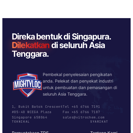
Direka bentuk di Singapura.
Dilekatkan
di seluruh Asia
Tenggara.
Pembekal penyelesaian pengikatan
anda. Pelekat dan penyekat industri
untuk pembuatan dan pemasangan di
seluruh Asia Tenggara.
1, Bukit Batok Crescent
Tel +65 6766 7191
#05-40 WCEGA Plaza
Fax +65 6766 7187
Singapore 658064
sales@vitrochem.com
TEKNIKAL
SYARIKAT
Perpustakaan TDS
Tentang Kami