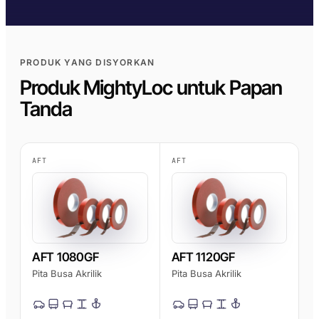
AFT 1120GF
kaca
Pita Busa Akrilik
AFT 1200GF
Pita Busa Akrilik
PRODUK YANG DISYORKAN
AFT 2064WF
Produk MightyLoc untuk Papan
Pita Busa Akrilik
Tanda
SEMAK LANJUT
→
AFT
AFT
AFT 1080GF
AFT 1120GF
Pita Busa Akrilik
Pita Busa Akrilik