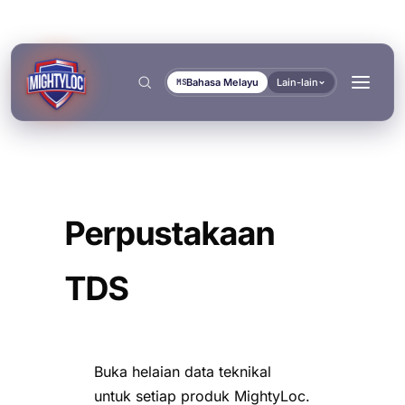
Bahasa Melayu
Lain-lain
MS
Cari
→
Perpustakaan
TDS
→
→
BINA & FABRIKASI
PENGANGKUTAN & MARIN
Buka helaian data teknikal
DOKUMEN
ALAT
→
Fabrikasi Logam
Pembina Bas & Trak
untuk setiap produk MightyLoc.