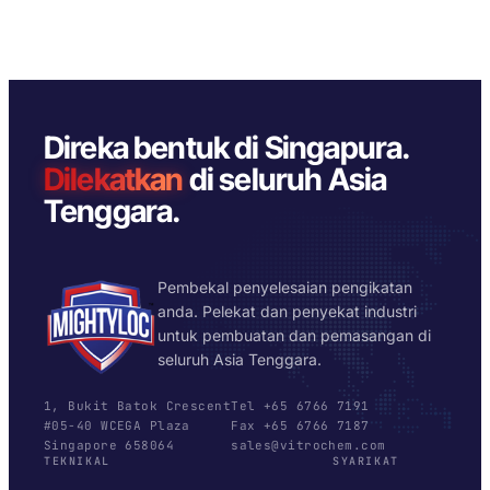
Direka bentuk di Singapura.
Dilekatkan
di seluruh Asia
Tenggara.
Pembekal penyelesaian pengikatan
anda. Pelekat dan penyekat industri
untuk pembuatan dan pemasangan di
seluruh Asia Tenggara.
1, Bukit Batok Crescent
Tel +65 6766 7191
#05-40 WCEGA Plaza
Fax +65 6766 7187
Singapore 658064
sales@vitrochem.com
TEKNIKAL
SYARIKAT