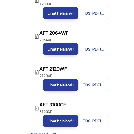
AFT 1120GF
kaca
1200GF
Pita Busa Akrilik
Lihat helaian
TDS (PDF)
AFT 1200GF
Pita Busa Akrilik
AFT 2064WF
AFT 2064WF
2064WF
Pita Busa Akrilik
Lihat helaian
TDS (PDF)
SEMAK LANJUT
→
AFT 2120WF
2120WF
Lihat helaian
TDS (PDF)
AFT 3100CF
3100CF
Lihat helaian
TDS (PDF)