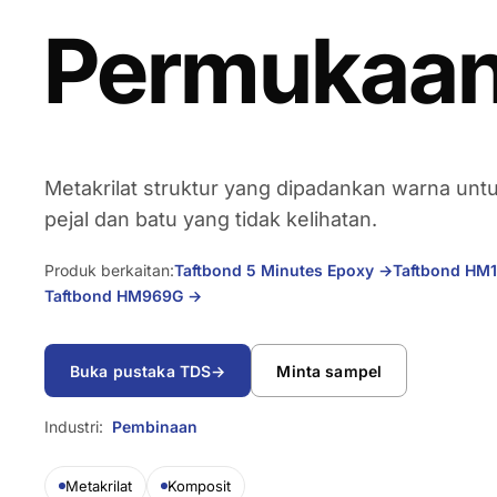
→
Permukaan 
Metakrilat struktur yang dipadankan warna u
pejal dan batu yang tidak kelihatan.
Produk berkaitan:
Taftbond 5 Minutes Epoxy
→
Taftbond HM
Taftbond HM969G
→
Buka pustaka TDS
→
Minta sampel
Industri:
Pembinaan
Metakrilat
Komposit