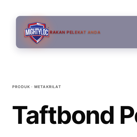
RAKAN PELEKAT ANDA
PRODUK · METAKRILAT
Taftbond P
→
→