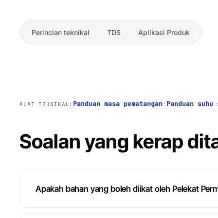
Perincian teknikal
TDS
Aplikasi Produk
Panduan masa pematangan
·
Panduan suhu 
ALAT TEKNIKAL:
Soalan yang kerap dit
Apakah bahan yang boleh diikat oleh Pelekat Per