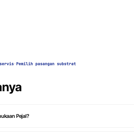
servis
·
Pemilih pasangan substrat
anya
mukaan Pejal?