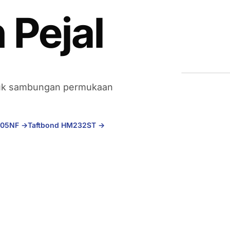
Pejal
ntuk sambungan permukaan
105NF
→
Taftbond HM232ST
→