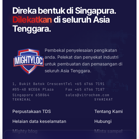
Direka bentuk di Singapura.
Dilekatkan
di seluruh Asia
Tenggara.
Pembekal penyelesaian pengikatan
anda. Pelekat dan penyekat industri
untuk pembuatan dan pemasangan di
seluruh Asia Tenggara.
1, Bukit Batok Crescent
Tel +65 6766 7191
#05-40 WCEGA Plaza
Fax +65 6766 7187
Singapore 658064
sales@vitrochem.com
TEKNIKAL
SYARIKAT
Perpustakaan TDS
Tentang Kami
Helaian data keselamatan
Hubungi
Mighty blog
Minta sampel