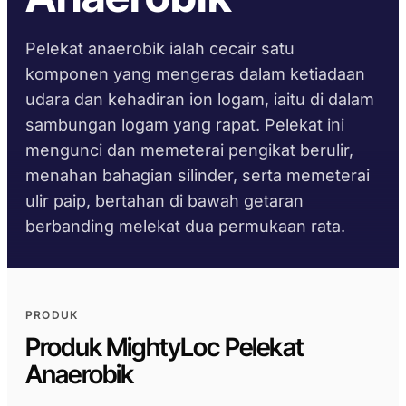
Perpustakaan TDS
Pemilih substrat
Pembinaan
Pasaran Selepas
PENGIKATAN &
PENYEGELAN &
PENGAWETAN
PENGUNCIAN
Mengikut keluarga
Automotif
Pelekat anaerobik ialah cecair satu
Panduan masa
DIY
Helaian data keselamatan
Krystal 1000
Taftflex 6221
Pelekat UV
pematangan
komponen yang mengeras dalam ketiadaan
Marin & Kapal Layar
Atas permintaan
Silen Poliuretana
Papan Tanda
udara dan kehadiran ion logam, iaitu di dalam
Krystal 2000
Pelekat UV
Panduan suhu
Pengangkutan
Taftflex 6292
sambungan logam yang rapat. Pelekat ini
Kerja Kayu
perkhidmatan
Krystal 3000
Silen Poliuretana
Pelekat UV
mengunci dan memeterai pengikat berulir,
TaftGrip
Polimer MS
menahan bahagian silinder, serta memeterai
Krystal 4000
Pelekat UV
PEMATUHAN
MENGIKUT SUBSTRAT
ulir paip, bertahan di bawah getaran
Taftlock 22
BROWSE BY MATERIAL
Perisytiharan RoHS
berbanding melekat dua permukaan rata.
SEMAK LANJUT
→
Pelekat Anaerobik
Pemasangan berulir
TDS mengikut produk
SEMAK LANJUT
→
logam
Kaca dan seramik
PRODUK
PITA BUSA AKRILIK
Produk MightyLoc Pelekat
Plastik (bukan PP/PE)
AFT 1080GF
Anaerobik
Pita Busa Akrilik
Komposit dan gentian