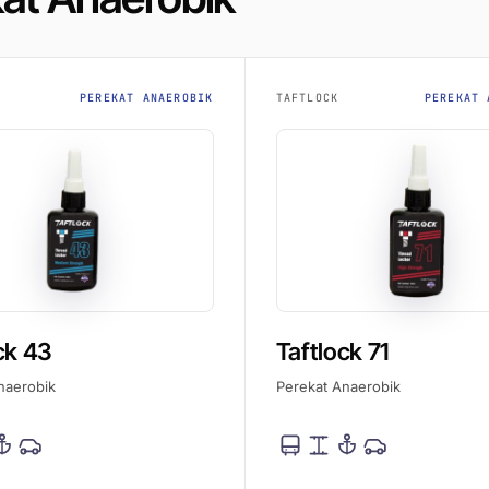
PEREKAT ANAEROBIK
TAFTLOCK
PEREKAT 
ck 43
Taftlock 71
naerobik
Perekat Anaerobik