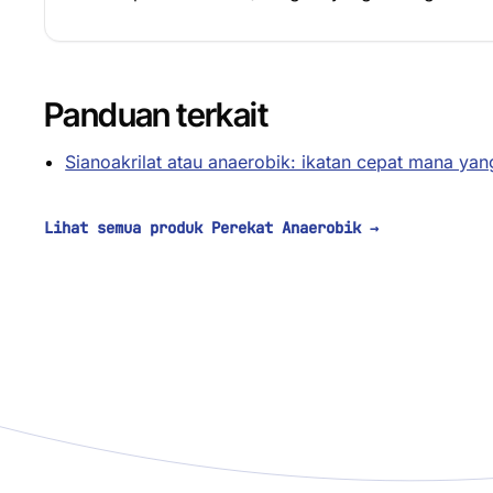
Panduan terkait
Sianoakrilat atau anaerobik: ikatan cepat mana yang
Lihat semua produk Perekat Anaerobik
→