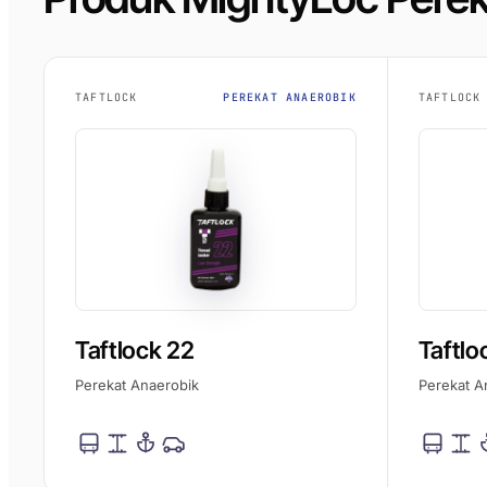
TAFTLOCK
PEREKAT ANAEROBIK
TAFTLOCK
Taftlock 22
Taftlo
Perekat Anaerobik
Perekat A