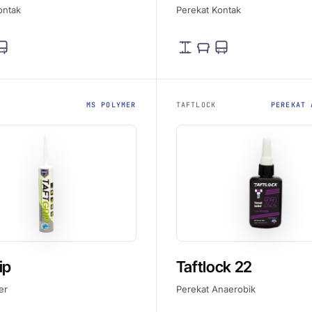
ontak
Perekat Kontak
MS POLYMER
TAFTLOCK
PEREKAT 
ip
Taftlock 22
er
Perekat Anaerobik