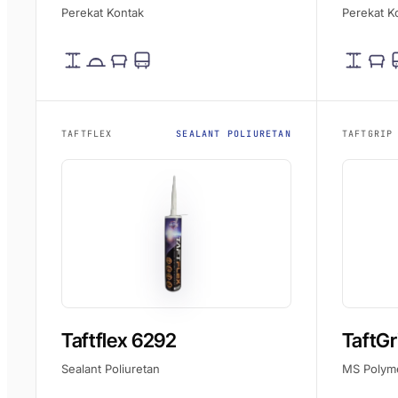
Perekat Kontak
Perekat K
TAFTFLEX
SEALANT POLIURETAN
TAFTGRIP
Taftflex 6292
TaftGr
Sealant Poliuretan
MS Polym