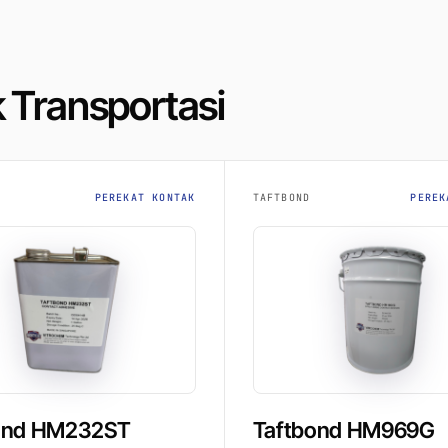
 Transportasi
PEREKAT KONTAK
TAFTBOND
PEREK
ond HM232ST
Taftbond HM969G