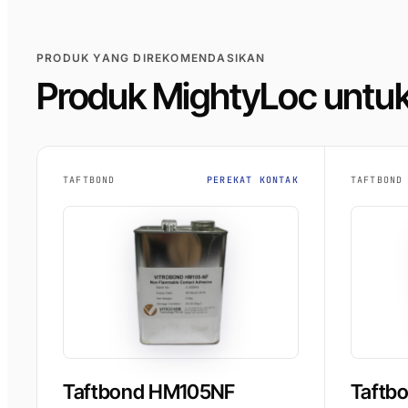
PRODUK YANG DIREKOMENDASIKAN
Produk MightyLoc untuk
TAFTBOND
PEREKAT KONTAK
TAFTBOND
Taftbond HM105NF
Taftb