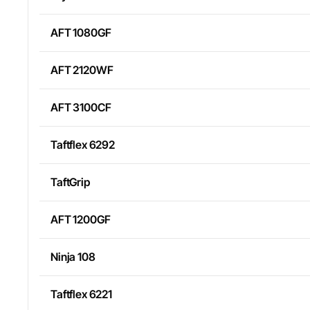
AFT 1080GF
AFT 2120WF
AFT 3100CF
Taftflex 6292
TaftGrip
AFT 1200GF
Ninja 108
Taftflex 6221