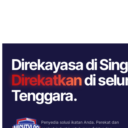
Direkayasa di Sin
Direkatkan
di selu
Tenggara.
Penyedia solusi ikatan Anda. Perekat dan