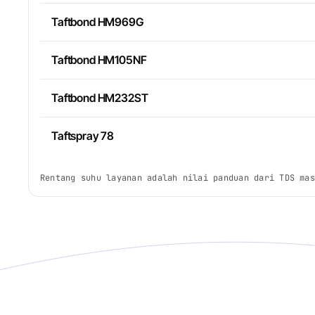
Taftbond HM969G
Taftbond HM105NF
Taftbond HM232ST
Taftspray 78
Rentang suhu layanan adalah nilai panduan dari TDS mas