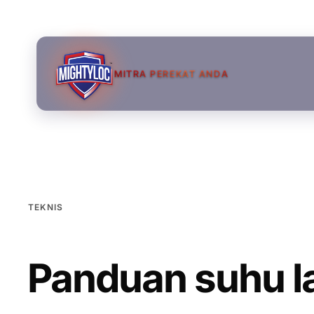
MITRA PEREKAT ANDA
TEKNIS
Panduan suhu l
→
→
→