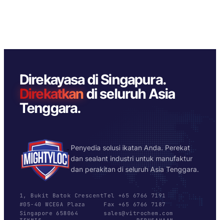
Direkayasa di Singapura.
Direkatkan
di seluruh Asia
Tenggara.
Penyedia solusi ikatan Anda. Perekat
dan sealant industri untuk manufaktur
dan perakitan di seluruh Asia Tenggara.
1, Bukit Batok Crescent
Tel +65 6766 7191
#05-40 WCEGA Plaza
Fax +65 6766 7187
Singapore 658064
sales@vitrochem.com