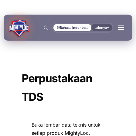
Bahasa Indonesia
Lainnya
ID
Cari
→
Perpustakaan
TDS
→
→
Buka lembar data teknis untuk
BANGUN & FABRIKASI
TRANSPORTASI &
DOKUMEN
ALAT
KELAUTAN
→
setiap produk MightyLoc.