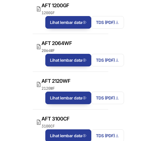
AFT 1120GF
AFT 1200GF
Komposit dan
Pita Busa Akrilik
1200GF
fiberglass
AFT 1200GF
Lihat lembar data
TDS (PDF)
Pita Busa Akrilik
AFT 2064WF
AFT 2064WF
Pita Busa Akrilik
2064WF
JELAJAHI LEBIH BANYAK
→
Lihat lembar data
TDS (PDF)
AFT 2120WF
2120WF
Lihat lembar data
TDS (PDF)
AFT 3100CF
3100CF
Lihat lembar data
TDS (PDF)