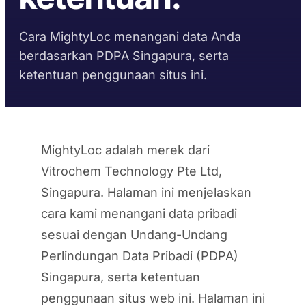
Fabrikasi Logam
Pustaka TDS
Pemilih substrat
Pembuat Bus & Truk
Per kelompok
PENGIKAT &
PENYEGELAN &
PENYEMBUHAN
PENGUNCIAN
Konstruksi
Cara MightyLoc menangani data Anda
Lembar data keselamatan
Panduan waktu
Purna Jual Otomotif
Krystal 1000
Taftflex 6221
Perekat UV
Berdasarkan permintaan
pengerasan
berdasarkan PDPA Singapura, serta
DIY
Kelautan & Kapal Pesiar
Sealant Poliuretan
ketentuan penggunaan situs ini.
Krystal 2000
Perekat UV
Panduan suhu layanan
Papan Tanda
Taftflex 6292
Transportasi
Krystal 3000
Sealant Poliuretan
Perekat UV
Pengerjaan Kayu
KEPATUHAN
TaftGrip
MS Polymer
Krystal 4000
Perekat UV
Deklarasi RoHS
MightyLoc adalah merek dari
Taftlock 22
BERDASARKAN
SUBSTRAT
JELAJAHI LEBIH BANYAK
→
Vitrochem Technology Pte Ltd,
Perekat Anaerobik
TDS per produk
TELUSURI
Singapura. Halaman ini menjelaskan
BERDASARKAN
JELAJAHI LEBIH BANYAK
→
MATERIAL
cara kami menangani data pribadi
sesuai dengan Undang-Undang
Rakitan berulir logam
PITA BUSA AKRILIK
Perlindungan Data Pribadi (PDPA)
Kaca dan keramik
AFT 1080GF
Singapura, serta ketentuan
Pita Busa Akrilik
Plastik (non-PP/PE)
penggunaan situs web ini. Halaman ini