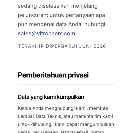
AFT 1120GF
sedang diselesaikan menjelang
Komposit dan
Pita Busa Akrilik
fiberglass
peluncuran; untuk pertanyaan apa
AFT 1200GF
pun mengenai data Anda, hubungi
Pita Busa Akrilik
sales@vitrochem.com
.
AFT 2064WF
Pita Busa Akrilik
TERAKHIR DIPERBARUI JUNI 2026
JELAJAHI LEBIH BANYAK
→
Pemberitahuan privasi
Data yang kami kumpulkan
Ketika Anda menghubungi kami, meminta
Lembar Data Teknis, atau meminta tim kami
untuk dihubungi, kami dapat mengumpulkan
nama, perusahaan, alamat email, nomor