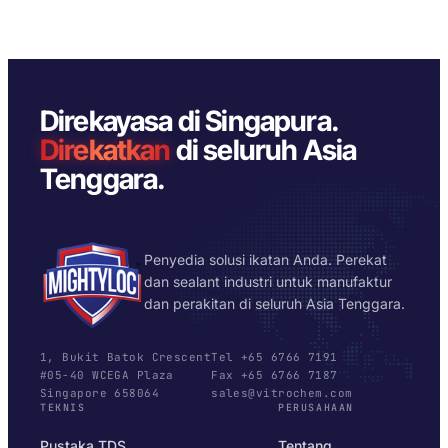
Direkayasa di Singapura.
Direkatkan
di seluruh Asia
Tenggara.
Penyedia solusi ikatan Anda. Perekat
dan sealant industri untuk manufaktur
dan perakitan di seluruh Asia Tenggara.
1, Bukit Batok Crescent
Tel +65 6766 7191
#05-40 WCEGA Plaza
Fax +65 6766 7187
Singapore 658064
sales@vitrochem.com
TEKNIS
PERUSAHAAN
Pustaka TDS
Tentang