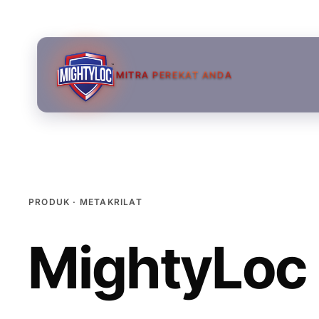
MITRA PEREKAT ANDA
PRODUK · METAKRILAT
MightyLoc
→
→
→