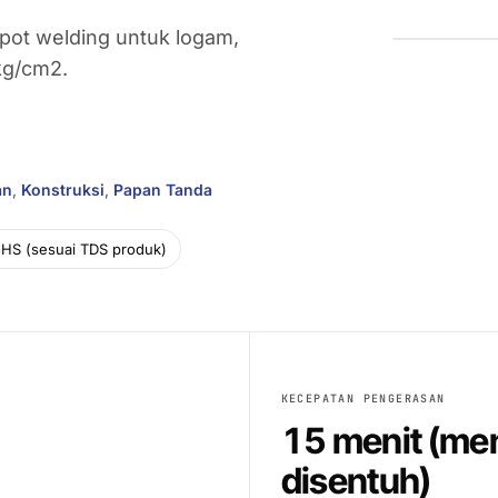
pot welding untuk logam,
kg/cm2.
an
,
Konstruksi
,
Papan Tanda
HS (sesuai TDS produk)
KECEPATAN PENGERASAN
15 menit (me
disentuh)