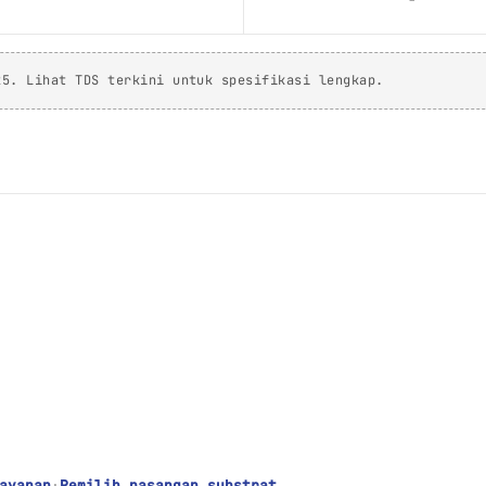
25. Lihat TDS terkini untuk spesifikasi lengkap.
ayanan
·
Pemilih pasangan substrat