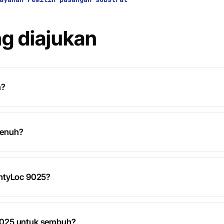
g diajukan
n?
penuh?
ghtyLoc 9025?
9025 untuk sembuh?