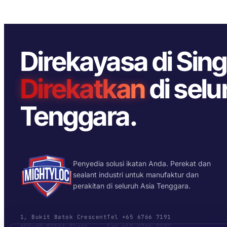
Direkayasa di Sin
Direkatkan
di selu
Tenggara.
Penyedia solusi ikatan Anda. Perekat dan
sealant industri untuk manufaktur dan
perakitan di seluruh Asia Tenggara.
1, Bukit Batok Crescent
Tel +65 6766 7191
#05-40 WCEGA Plaza
Fax +65 6766 7187