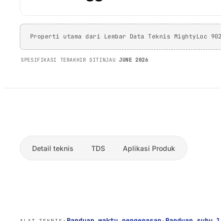
Properti utama dari Lembar Data Teknis MightyLoc 90
SPESIFIKASI TERAKHIR DITINJAU
JUNE 2026
Detail teknis
TDS
Aplikasi Produk
Panduan waktu pengerasan
·
Panduan suhu l