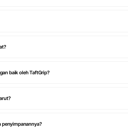
at?
gan baik oleh TaftGrip?
larut?
ra penyimpanannya?