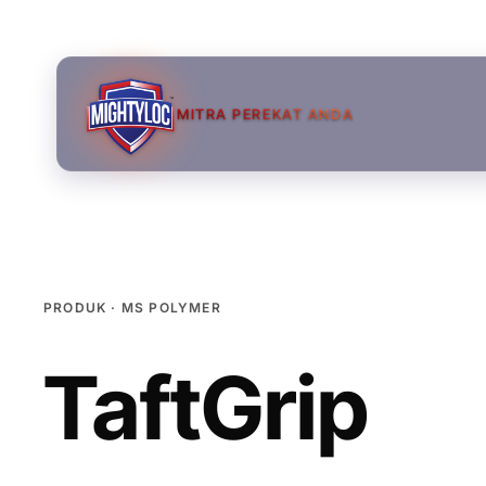
MITRA PEREKAT ANDA
PRODUK · MS POLYMER
TaftGrip
→
→
→