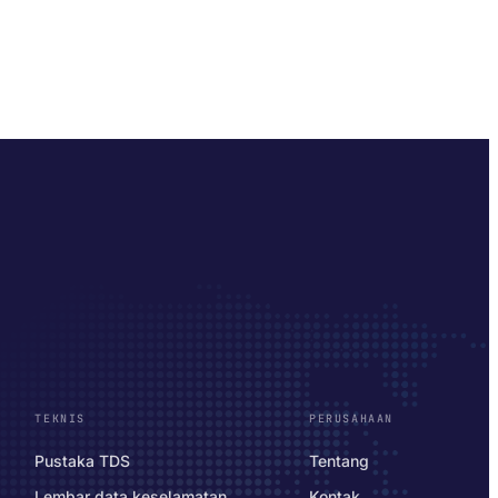
TEKNIS
PERUSAHAAN
Pustaka TDS
Tentang
Lembar data keselamatan
Kontak