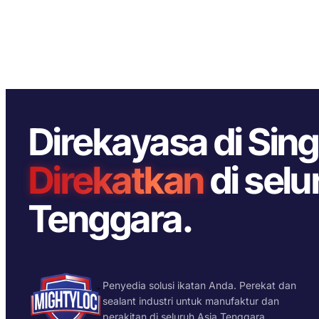
Direkayasa di Sin
Direkatkan
di selu
Tenggara.
Penyedia solusi ikatan Anda. Perekat dan
sealant industri untuk manufaktur dan
perakitan di seluruh Asia Tenggara.