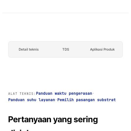
AFT 1120GF
Komposit dan
Pita Busa Akrilik
fiberglass
AFT 1200GF
Pita Busa Akrilik
AFT 2064WF
Pita Busa Akrilik
Detail teknis
TDS
Aplikasi Produk
JELAJAHI LEBIH BANYAK
→
Panduan waktu pengerasan
·
ALAT TEKNIS:
Panduan suhu layanan
·
Pemilih pasangan substrat
Pertanyaan yang sering