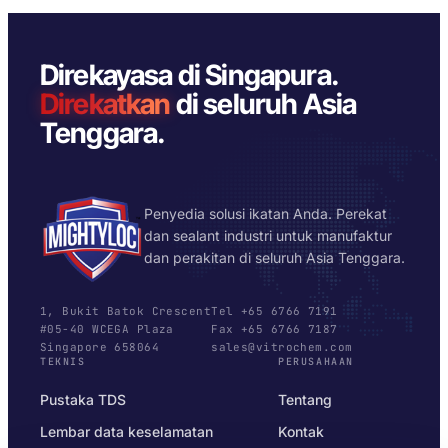
Direkayasa di Singapura.
Direkatkan
di seluruh Asia
Tenggara.
Penyedia solusi ikatan Anda. Perekat
dan sealant industri untuk manufaktur
dan perakitan di seluruh Asia Tenggara.
1, Bukit Batok Crescent
Tel +65 6766 7191
#05-40 WCEGA Plaza
Fax +65 6766 7187
Singapore 658064
sales@vitrochem.com
TEKNIS
PERUSAHAAN
Pustaka TDS
Tentang
Lembar data keselamatan
Kontak