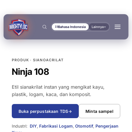
Bahasa Indonesia
Lainnya
ID
PRODUK · SIANOACRILAT
Cari
→
Ninja 108
Etil sianakrilat instan yang mengikat kayu,
plastik, logam, kaca, dan komposit.
→
→
Buka perpustakaan TDS
→
Minta sampel
BANGUN & FABRIKASI
TRANSPORTASI &
DOKUMEN
ALAT
KELAUTAN
→
Industri:
DIY
,
Fabrikasi Logam
,
Otomotif
,
Pengerjaan