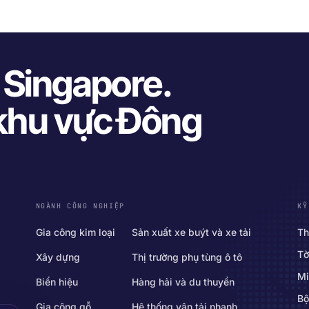
i Singapore.
 khu vực Đông
NGÀNH CÔNG NGHIỆP
KỸ
Gia công kim loại
Sản xuất xe buýt và xe tải
Th
Tờ
Xây dựng
Thị trường phụ tùng ô tô
Mi
Biển hiệu
Hàng hải và du thuyền
Bộ
Gia công gỗ
Hệ thống vận tải nhanh