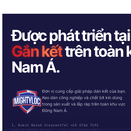
Được phát triển tạ
Gắn kết
trên toàn
Nam Á.
Đơn vị cung cấp giải pháp dán kết của bạn.
Keo dán công nghiệp và chất bít kín dùng
trong sản xuất và lắp ráp trên toàn khu vực
Đông Nam Á.
1, Bukit Batok Crescent
Tel +65 6766 7191
#05-40 WCEGA Plaza
Fax +65 6766 7187