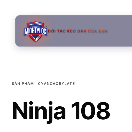
ĐỐI TÁC KEO DÁN CỦA BẠN
SẢN PHẨM · CYANOACRYLATE
Ninja 108
→
→
→