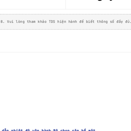
08. Vui lòng tham khảo TDS hiện hành để biết thông số đầy đủ
 dẫn nhiệt độ vận hành
·
Bộ chọn cặp bề mặt