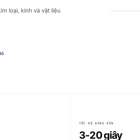
m loại, kính và vật liệu
tô
TỐC ĐỘ ĐÓNG RẮN
3-20 giây