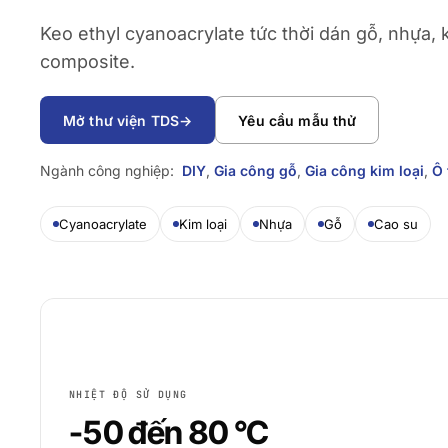
Keo ethyl cyanoacrylate tức thời dán gỗ, nhựa, ki
composite.
Mở thư viện TDS
→
Yêu cầu mẫu thử
Ngành công nghiệp:
DIY
,
Gia công gỗ
,
Gia công kim loại
,
Ô 
Cyanoacrylate
Kim loại
Nhựa
Gỗ
Cao su
NHIỆT ĐỘ SỬ DỤNG
-50 đến 80 °C