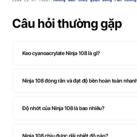
CÔNG CỤ KỸ THUẬT:
Câu hỏi thường gặp
Keo cyanoacrylate Ninja 108 là gì?
Ninja 108 đóng rắn và đạt độ bền hoàn toàn nhan
Độ nhớt của Ninja 108 là bao nhiêu?
Ninja 108 chịu được dải nhiệt độ nào?