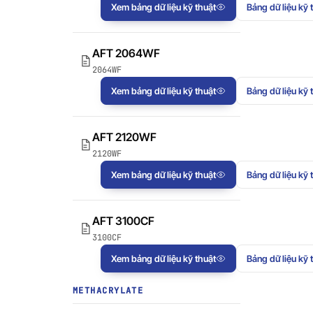
AFT 2064WF
tinh
Băng keo bọt acrylic
Xem bảng dữ liệu kỹ thuật
Bảng dữ liệu kỹ 
XEM THÊM
→
AFT 2064WF
2064WF
Xem bảng dữ liệu kỹ thuật
Bảng dữ liệu kỹ 
AFT 2120WF
2120WF
Xem bảng dữ liệu kỹ thuật
Bảng dữ liệu kỹ 
AFT 3100CF
3100CF
Xem bảng dữ liệu kỹ thuật
Bảng dữ liệu kỹ 
METHACRYLATE