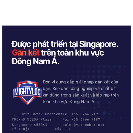
Được phát triển tại Singapore.
Gắn kết
trên toàn khu vực
Đông Nam Á.
Đơn vị cung cấp giải pháp dán kết của
bạn. Keo dán công nghiệp và chất bít
kín dùng trong sản xuất và lắp ráp trên
toàn khu vực Đông Nam Á.
1, Bukit Batok Crescent
Tel +65 6766 7191
#05-40 WCEGA Plaza
Fax +65 6766 7187
Singapore 658064
sales@vitrochem.com
KỸ THUẬT
CÔNG TY