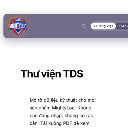
Tiếng Việt
Khác
VI
Tìm kiếm
→
Thư viện TDS
Mở tờ dữ liệu kỹ thuật cho mọi
→
sản phẩm MightyLoc. Không
→
→
cần đăng nhập, không có rào
XÂY DỰNG & GIA CÔNG
VẬN TẢI & HÀNG HẢI
TÀI LIỆU
CÔNG CỤ
cản. Tải xuống PDF để xem
DÁN KẾT & ĐÓNG RẮN
BÍT KÍN & KHÓA CHẶT