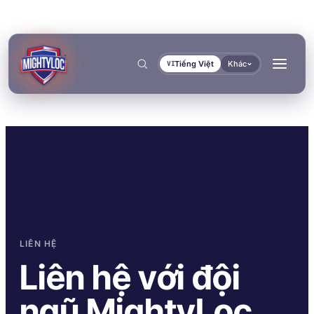
Tiếng Việt
Khác
VI
Tìm kiếm
→
LIÊN HỆ
→
Liên hệ với đội
→
→
XÂY DỰNG & GIA CÔNG
VẬN TẢI & HÀNG HẢI
ngũ MightyLoc.
TÀI LIỆU
CÔNG CỤ
DÁN KẾT & ĐÓNG RẮN
BÍT KÍN & KHÓA CHẶT