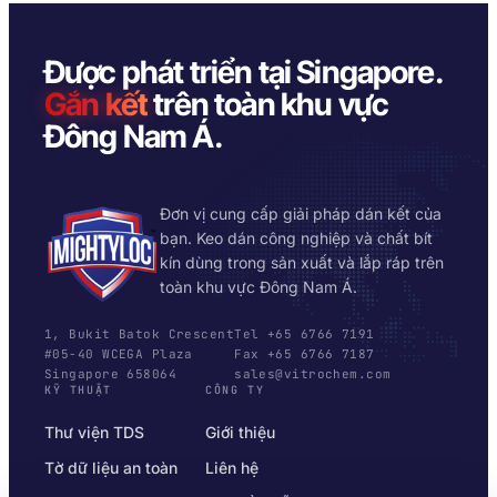
Được phát triển tại Singapore.
Gắn kết
trên toàn khu vực
Đông Nam Á.
Đơn vị cung cấp giải pháp dán kết của
bạn. Keo dán công nghiệp và chất bít
kín dùng trong sản xuất và lắp ráp trên
toàn khu vực Đông Nam Á.
1, Bukit Batok Crescent
Tel +65 6766 7191
#05-40 WCEGA Plaza
Fax +65 6766 7187
Singapore 658064
sales@vitrochem.com
KỸ THUẬT
CÔNG TY
Thư viện TDS
Giới thiệu
Tờ dữ liệu an toàn
Liên hệ