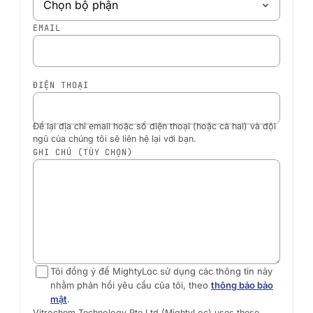
EMAIL
ĐIỆN THOẠI
Để lại địa chỉ email hoặc số điện thoại (hoặc cả hai) và đội
ngũ của chúng tôi sẽ liên hệ lại với bạn.
GHI CHÚ (TÙY CHỌN)
Tôi đồng ý để MightyLoc sử dụng các thông tin này
nhằm phản hồi yêu cầu của tôi, theo
thông báo bảo
mật
.
Vitrochem Technology Pte Ltd (MightyLoc) uses these