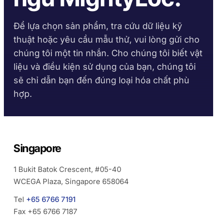
Gia công kim loại
Sản xuất xe buýt và xe tải
Thư viện TDS
Bộ chọn nền vật liệu
Keo Bề Mặt Rắn Taftbond
Taftflex 6221
Theo dòng sản phẩm
Xây dựng
Thị trường phụ tùng ô tô
Methacrylate
Chất Bịt Kín Polyurethane
Để lựa chọn sản phẩm, tra cứu dữ liệu kỹ
Hướng dẫn thời gian đóng
Tờ dữ liệu an toàn
rắn
thuật hoặc yêu cầu mẫu thử, vui lòng gửi cho
Krystal 1000
Taftflex 6292
Tự làm
Hàng hải và du thuyền
Keo UV
Theo yêu cầu
Chất Bịt Kín Polyurethane
chúng tôi một tin nhắn. Cho chúng tôi biết vật
Hướng dẫn nhiệt độ sử
Krystal 2000
Biển hiệu
Vận tải
Keo UV
liệu và điều kiện sử dụng của bạn, chúng tôi
TaftGrip
dụng
MS Polymer
sẽ chỉ dẫn bạn đến đúng loại hóa chất phù
Krystal 3000
Gia công gỗ
Keo UV
Taftlock 22
Keo Yếm Khí
hợp.
TUÂN THỦ
XEM THÊM
→
THEO NỀN VẬT LIỆU
XEM THÊM
→
Khai báo RoHS
DUYỆT THEO VẬT
LIỆU
TDS theo từng sản phẩm
BĂNG KEO BỌT ACRYLIC
Singapore
Cụm lắp ghép ren kim
AFT 1080GF
loại
1 Bukit Batok Crescent, #05-40
Băng keo bọt acrylic
WCEGA Plaza, Singapore 658064
Kính và gốm sứ
AFT 1120GF
Băng keo bọt acrylic
Tel
+65 6766 7191
Nhựa (không phải
Fax
+65 6766 7187
AFT 1200GF