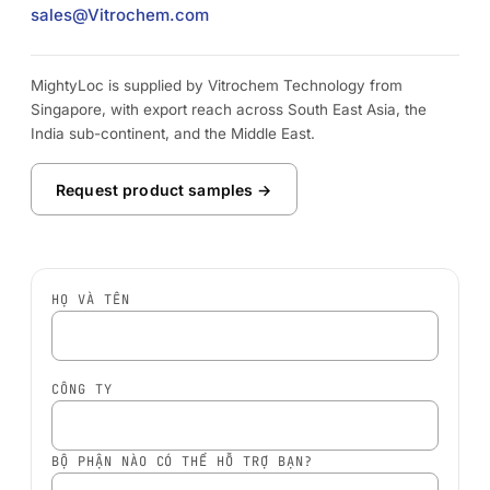
PP/PE)
sales@Vitrochem.com
Băng keo bọt acrylic
Vật liệu composite và
AFT 2064WF
sợi thủy tinh
Băng keo bọt acrylic
MightyLoc is supplied by Vitrochem Technology from
Singapore, with export reach across South East Asia, the
XEM THÊM
→
India sub-continent, and the Middle East.
Request product samples →
HỌ VÀ TÊN
CÔNG TY
BỘ PHẬN NÀO CÓ THỂ HỖ TRỢ BẠN?