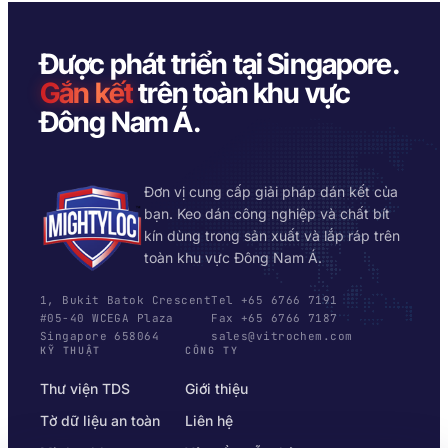
Được phát triển tại Singapore.
Gắn kết
trên toàn khu vực
Đông Nam Á.
Đơn vị cung cấp giải pháp dán kết của
bạn. Keo dán công nghiệp và chất bít
kín dùng trong sản xuất và lắp ráp trên
toàn khu vực Đông Nam Á.
1, Bukit Batok Crescent
Tel +65 6766 7191
#05-40 WCEGA Plaza
Fax +65 6766 7187
Singapore 658064
sales@vitrochem.com
KỸ THUẬT
CÔNG TY
Thư viện TDS
Giới thiệu
Tờ dữ liệu an toàn
Liên hệ