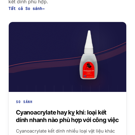
PP/PE)
kết dính phù hợp.
Băng keo bọt acrylic
Tất cả So sánh
→
Vật liệu composite và
AFT 2064WF
sợi thủy tinh
Băng keo bọt acrylic
XEM THÊM
→
SO SÁNH
Cyanoacrylate hay kỵ khí: loại kết
dính nhanh nào phù hợp với công việc
Cyanoacrylate kết dính nhiều loại vật liệu khác