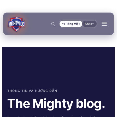
Tiếng Việt
Khác
VI
Tìm kiếm
→
THÔNG TIN VÀ HƯỚNG DẪN
→
The Mighty blog.
→
→
XÂY DỰNG & GIA CÔNG
VẬN TẢI & HÀNG HẢI
TÀI LIỆU
CÔNG CỤ
DÁN KẾT & ĐÓNG RẮN
BÍT KÍN & KHÓA CHẶT