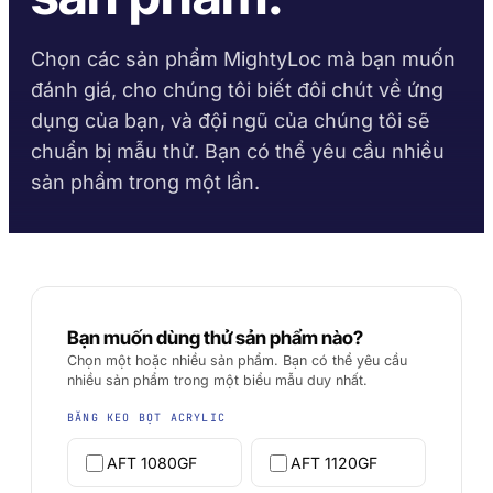
Gia công kim loại
Sản xuất xe buýt và xe tải
Thư viện TDS
Bộ chọn nền vật liệu
Keo Bề Mặt Rắn Taftbond
Taftflex 6221
Theo dòng sản phẩm
Xây dựng
Thị trường phụ tùng ô tô
Methacrylate
Chất Bịt Kín Polyurethane
Chọn các sản phẩm MightyLoc mà bạn muốn
Hướng dẫn thời gian đóng
Tờ dữ liệu an toàn
rắn
đánh giá, cho chúng tôi biết đôi chút về ứng
Krystal 1000
Taftflex 6292
Tự làm
Hàng hải và du thuyền
Keo UV
Theo yêu cầu
Chất Bịt Kín Polyurethane
dụng của bạn, và đội ngũ của chúng tôi sẽ
Hướng dẫn nhiệt độ sử
Krystal 2000
Biển hiệu
Vận tải
Keo UV
chuẩn bị mẫu thử. Bạn có thể yêu cầu nhiều
TaftGrip
dụng
MS Polymer
sản phẩm trong một lần.
Krystal 3000
Gia công gỗ
Keo UV
Taftlock 22
Keo Yếm Khí
TUÂN THỦ
XEM THÊM
→
THEO NỀN VẬT LIỆU
XEM THÊM
→
Khai báo RoHS
DUYỆT THEO VẬT
LIỆU
TDS theo từng sản phẩm
BĂNG KEO BỌT ACRYLIC
Bạn muốn dùng thử sản phẩm nào?
Cụm lắp ghép ren kim
AFT 1080GF
Chọn một hoặc nhiều sản phẩm. Bạn có thể yêu cầu
loại
nhiều sản phẩm trong một biểu mẫu duy nhất.
Băng keo bọt acrylic
BĂNG KEO BỌT ACRYLIC
Kính và gốm sứ
AFT 1120GF
Băng keo bọt acrylic
AFT 1080GF
AFT 1120GF
Nhựa (không phải
AFT 1200GF