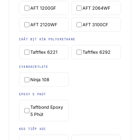
PP/PE)
Băng keo bọt acrylic
AFT 1200GF
AFT 2064WF
Vật liệu composite và
AFT 2064WF
sợi thủy tinh
Băng keo bọt acrylic
AFT 2120WF
AFT 3100CF
XEM THÊM
→
CHẤT BỊT KÍN POLYURETHANE
Taftflex 6221
Taftflex 6292
CYANOACRYLATE
Ninja 108
EPOXY 5 PHÚT
Taftbond Epoxy
5 Phút
KEO TIẾP XÚC