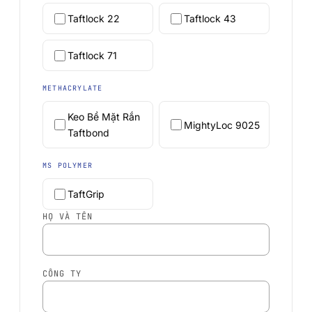
Taftlock 22
Taftlock 43
Taftlock 71
METHACRYLATE
Keo Bề Mặt Rắn
MightyLoc 9025
Taftbond
MS POLYMER
TaftGrip
HỌ VÀ TÊN
CÔNG TY