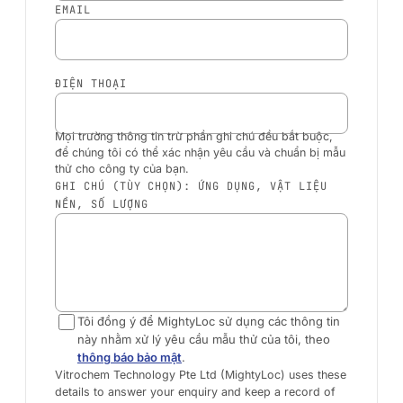
EMAIL
ĐIỆN THOẠI
Mọi trường thông tin trừ phần ghi chú đều bắt buộc,
để chúng tôi có thể xác nhận yêu cầu và chuẩn bị mẫu
thử cho công ty của bạn.
GHI CHÚ (TÙY CHỌN): ỨNG DỤNG, VẬT LIỆU
NỀN, SỐ LƯỢNG
Tôi đồng ý để MightyLoc sử dụng các thông tin
này nhằm xử lý yêu cầu mẫu thử của tôi, theo
thông báo bảo mật
.
Vitrochem Technology Pte Ltd (MightyLoc) uses these
details to answer your enquiry and keep a record of