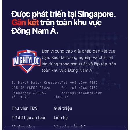
Được phát triển tại Singapore.
Gắn kết
trên toàn khu vực
Đông Nam Á.
Đơn vị cung cấp giải pháp dán kết của
bạn. Keo dán công nghiệp và chất bít
kín dùng trong sản xuất và lắp ráp trên
toàn khu vực Đông Nam Á.
1, Bukit Batok Crescent
Tel +65 6766 7191
#05-40 WCEGA Plaza
Fax +65 6766 7187
Singapore 658064
sales@vitrochem.com
KỸ THUẬT
CÔNG TY
Thư viện TDS
Giới thiệu
Tờ dữ liệu an toàn
Liên hệ
Mighty blog
Yêu cầu mẫu thử