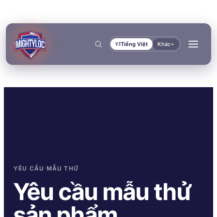
Tiếng Việt
Khác
VI
Tìm kiếm
→
YÊU CẦU MẪU THỬ
→
Yêu cầu mẫu thử
→
→
XÂY DỰNG & GIA CÔNG
VẬN TẢI & HÀNG HẢI
sản phẩm.
TÀI LIỆU
CÔNG CỤ
DÁN KẾT & ĐÓNG RẮN
BÍT KÍN & KHÓA CHẶT