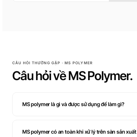
CÂU HỎI THƯỜNG GẶP · MS POLYMER
Câu hỏi về MS Polymer.
MS polymer là gì và được sử dụng để làm gì?
MS polymer có an toàn khi xử lý trên sàn sản xuấ