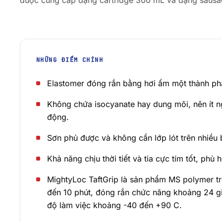
được cung cấp dạng cartridge 300 mL và dạng sausag
NHỮNG ĐIỂM CHÍNH
Elastomer đóng rắn bằng hơi ẩm một thành ph
Không chứa isocyanate hay dung môi, nên ít ng
động.
Sơn phủ được và không cần lớp lót trên nhiều b
Khả năng chịu thời tiết và tia cực tím tốt, phù 
MightyLoc TaftGrip là sản phẩm MS polymer t
đến 10 phút, đóng rắn chức năng khoảng 24 gi
độ làm việc khoảng -40 đến +90 C.