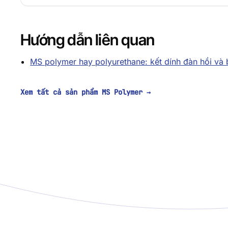
Hướng dẫn liên quan
MS polymer hay polyurethane: kết dính đàn hồi và bí
Xem tất cả sản phẩm MS Polymer
→