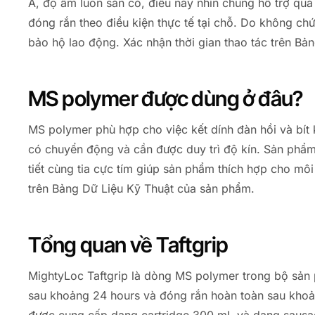
Á, độ ẩm luôn sẵn có, điều này nhìn chung hỗ trợ quá t
đóng rắn theo điều kiện thực tế tại chỗ. Do không c
bảo hộ lao động. Xác nhận thời gian thao tác trên B
MS polymer được dùng ở đâu?
MS polymer phù hợp cho việc kết dính đàn hồi và bít k
có chuyển động và cần được duy trì độ kín. Sản phẩm 
tiết cùng tia cực tím giúp sản phẩm thích hợp cho môi
trên Bảng Dữ Liệu Kỹ Thuật của sản phẩm.
Tổng quan về Taftgrip
MightyLoc Taftgrip là dòng MS polymer trong bộ sản 
sau khoảng 24 hours và đóng rắn hoàn toàn sau khoả