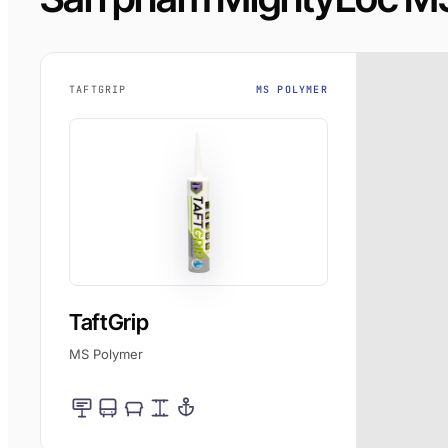
TAFTGRIP
MS POLYMER
TaftGrip
MS Polymer