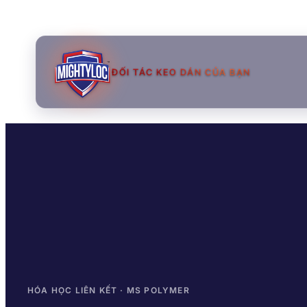
ĐỐI TÁC KEO DÁN CỦA BẠN
→
→
→
HÓA HỌC LIÊN KẾT · MS POLYMER