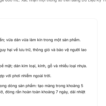
e 600 mL. Xác nhận mọi thông số trên Bảng Dữ Liệu Kỹ Thu
ần; vừa dán vừa làm kín trong một sản phẩm.
uy hại về lưu trữ, thông gió và bảo vệ người lao
ề mặt; dán kim loại, kính, gỗ và nhiều loại nhựa.
hợp với phơi nhiễm ngoài trời.
rong dòng sản phẩm: tạo màng trong khoảng 5
ờ, đóng rắn hoàn toàn khoảng 7 ngày, dải nhiệt