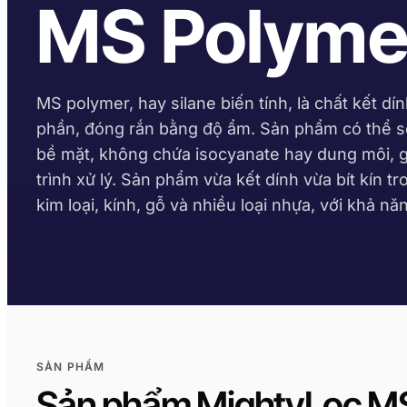
MS Polyme
MS polymer, hay silane biến tính, là chất kết dí
phần, đóng rắn bằng độ ẩm. Sản phẩm có thể sơ
bề mặt, không chứa isocyanate hay dung môi, gi
trình xử lý. Sản phẩm vừa kết dính vừa bít kín 
kim loại, kính, gỗ và nhiều loại nhựa, với khả năng
SẢN PHẨM
Sản phẩm MightyLoc M