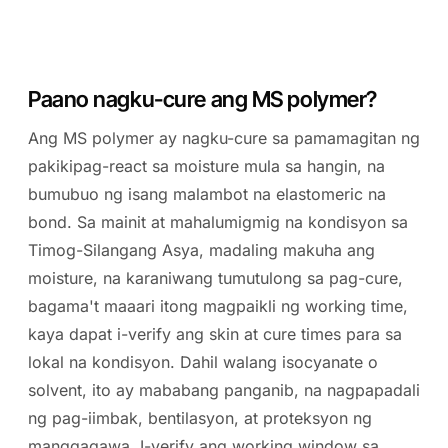
Paano nagku-cure ang MS polymer?
Ang MS polymer ay nagku-cure sa pamamagitan ng
pakikipag-react sa moisture mula sa hangin, na
bumubuo ng isang malambot na elastomeric na
bond. Sa mainit at mahalumigmig na kondisyon sa
Timog-Silangang Asya, madaling makuha ang
moisture, na karaniwang tumutulong sa pag-cure,
bagama't maaari itong magpaikli ng working time,
kaya dapat i-verify ang skin at cure times para sa
lokal na kondisyon. Dahil walang isocyanate o
solvent, ito ay mababang panganib, na nagpapadali
ng pag-iimbak, bentilasyon, at proteksyon ng
manggagawa. I-verify ang working window sa