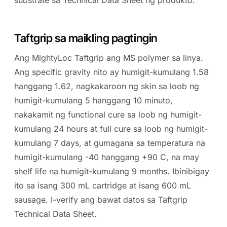
substrate sa Technical Data Sheet ng produkto.
Taftgrip sa maikling pagtingin
Ang MightyLoc Taftgrip ang MS polymer sa linya.
Ang specific gravity nito ay humigit-kumulang 1.58
hanggang 1.62, nagkakaroon ng skin sa loob ng
humigit-kumulang 5 hanggang 10 minuto,
nakakamit ng functional cure sa loob ng humigit-
kumulang 24 hours at full cure sa loob ng humigit-
kumulang 7 days, at gumagana sa temperatura na
humigit-kumulang -40 hanggang +90 C, na may
shelf life na humigit-kumulang 9 months. Ibinibigay
ito sa isang 300 mL cartridge at isang 600 mL
sausage. I-verify ang bawat datos sa Taftgrip
Technical Data Sheet.