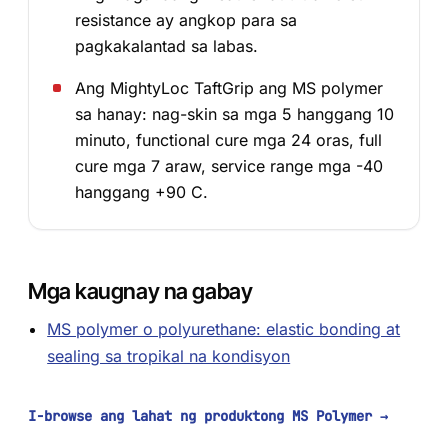
resistance ay angkop para sa
pagkakalantad sa labas.
Ang MightyLoc TaftGrip ang MS polymer
sa hanay: nag-skin sa mga 5 hanggang 10
minuto, functional cure mga 24 oras, full
cure mga 7 araw, service range mga -40
hanggang +90 C.
Mga kaugnay na gabay
MS polymer o polyurethane: elastic bonding at
sealing sa tropikal na kondisyon
I-browse ang lahat ng produktong MS Polymer
→