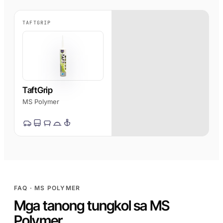
PP/PE)
AFT 1200GF
Mga composite at
Acrylic Foam Tape
TAFTGRIP
fibreglass
AFT 2064WF
Acrylic Foam Tape
MAG-BROWSE PA
→
TaftGrip
MS Polymer
FAQ · MS POLYMER
Mga tanong tungkol sa MS
Polymer.