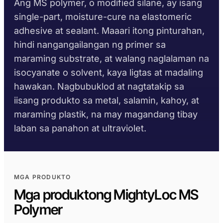
Ang MS polymer, o modified silane, ay isang
Metal Fabrication
Bus at Truck Builders
Aklatan ng TDS
Substrate selector
single-part, moisture-cure na elastomeric
Bawat family
Krystal 1000
Taftflex 6221
UV Adhesive
Construction
Automotive Aftermarket
Gabay sa oras ng pag-
adhesive at sealant. Maaari itong pinturahan,
Polyurethane Sealant
Safety data sheets
cure
Krystal 2000
UV Adhesive
DIY
Marine at Yacht
hindi nangangailangan ng primer sa
Sa kahilingan
Taftflex 6292
maraming substrate, at walang naglalaman na
Gabay sa service
Krystal 3000
Polyurethane Sealant
UV Adhesive
Signage
Transportation
temperature
isocyanate o solvent, kaya ligtas at madaling
TaftGrip
MS Polymer
Krystal 4000
UV Adhesive
Woodworking
hawakan. Nagbubuklod at nagtatakip sa
Taftlock 22
iisang produkto sa metal, salamin, kahoy, at
PAGSUNOD
MAG-BROWSE PA
→
Anaerobic Adhesives
maraming plastik, na may magandang tibay
AYON SA SUBSTRATE
Mga RoHS declaration
laban sa panahon at ultraviolet.
MAG-BROWSE AYON SA
MAG-BROWSE PA
→
MATERYALES
TDS bawat produkto
Mga metal threaded
ACRYLIC FOAM TAPES
assembly
MGA PRODUKTO
AFT 1080GF
Acrylic Foam Tape
Mga produktong MightyLoc MS
Salamin at ceramic
Polymer
AFT 1120GF
Mga plastik (hindi
Acrylic Foam Tape