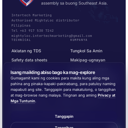
assembly sa buong Southeast Asia.
Intertech Marketing
Authorised MightyLoc distributor
Pilipinas
Tel +63 917 530 7242
mightyloc.intertechmarketing@gmail.com
TECHNICAL
KUMPANYA
Aklatan ng TDS
Tungkol Sa Amin
Safety data sheets
Makipag-ugnayan
Mighty blog
Humiling ng sample
Isang maikling abiso bago ka mag-explore
Substrate selector
Privacy at Mga Tuntunin
Gumagamit kami ng cookies para makita kung aling mga
pahina ang pinaka-kapaki-pakinabang, para patuloy naming
mapabuti ang site. Tanggapin para makatulong, o tanggihan
at mag-browse nang malaya. Tingnan ang aming
Privacy at
Mga Tuntunin
.
© 2026 MIGHTYLOC™ · VITROCHEM TECHNOLOGY ·
SINGAPORE
IPINAPADALA SA BUONG SOUTHEAST ASIA
Tanggapin
Gawa ng
Ernest Dynamics
Tanggihan