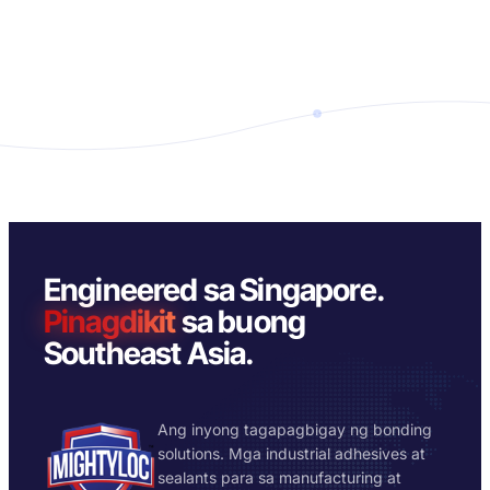
Engineered sa Singapore.
Pinagdikit
sa buong
Southeast Asia.
Ang inyong tagapagbigay ng bonding
solutions. Mga industrial adhesives at
sealants para sa manufacturing at