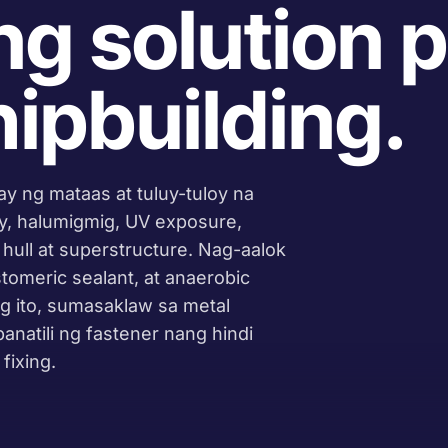
g solution p
ipbuilding.
ay ng mataas at tuluy-tuloy na
ay, halumigmig, UV exposure,
 hull at superstructure. Nag-aalok
tomeric sealant, at anaerobic
g ito, sumasaklaw sa metal
anatili ng fastener nang hindi
fixing.