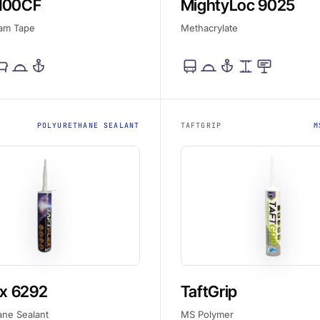
100CF
MightyLoc 9025
oam Tape
Methacrylate
POLYURETHANE SEALANT
TAFTGRIP
M
ex 6292
TaftGrip
ane Sealant
MS Polymer