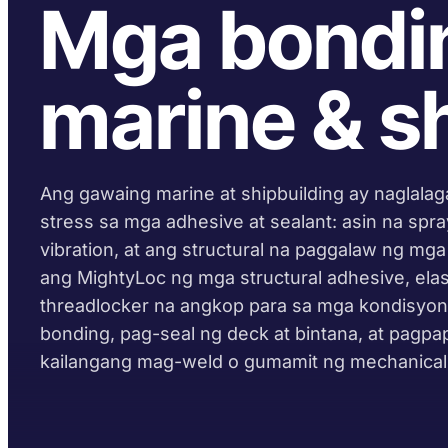
Mga bondin
marine & sh
Ang gawaing marine at shipbuilding ay naglalag
stress sa mga adhesive at sealant: asin na spr
vibration, at ang structural na paggalaw ng mga
ang MightyLoc ng mga structural adhesive, elas
threadlocker na angkop para sa mga kondisyon
bonding, pag-seal ng deck at bintana, at pagpap
kailangang mag-weld o gumamit ng mechanical 