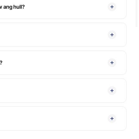
w ang hull?
g?