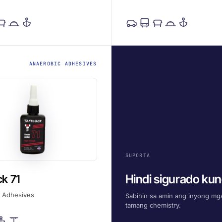
ANAEROBIC ADHESIVES
SUPORTA
Hindi sigurado kung
ck 71
 Adhesives
Sabihin sa amin ang inyong mga
tamang chemistry.