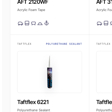
AFT 2120WF
AFT 3
Acrylic Foam Tape
Acrylic F
TAFTFLEX
POLYURETHANE SEALANT
TAFTFLEX
Taftflex 6221
Taftfl
Polyurethane Sealant
Polyureth