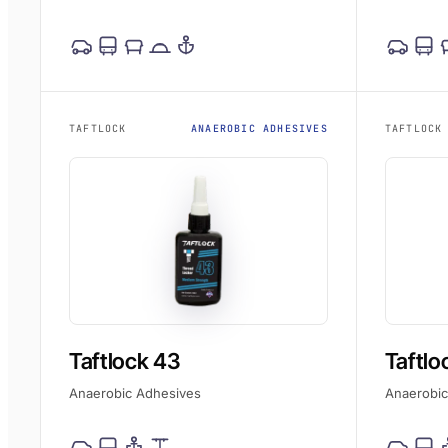
TAFTLOCK
ANAEROBIC ADHESIVES
TAFTLOCK
Taftlock 43
Taftlo
Anaerobic Adhesives
Anaerobic