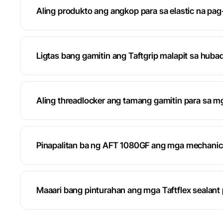
Aling produkto ang angkop para sa elastic na pa
Ligtas bang gamitin ang Taftgrip malapit sa huba
Aling threadlocker ang tamang gamitin para sa mga
Pinapalitan ba ng AFT 1080GF ang mga mechanica
Maaari bang pinturahan ang mga Taftflex sealan