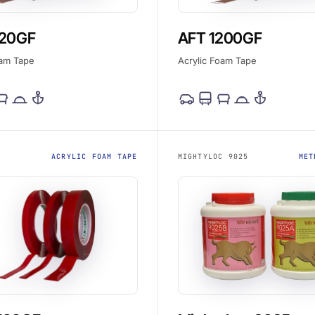
120GF
AFT 1200GF
oam Tape
Acrylic Foam Tape
ACRYLIC FOAM TAPE
MIGHTYLOC 9025
MET