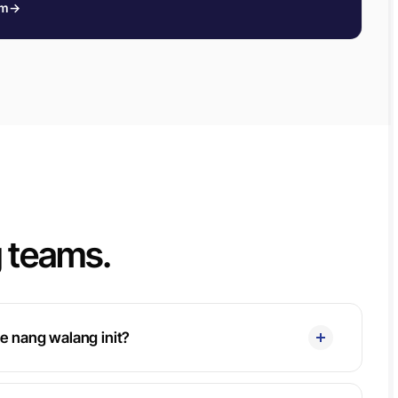
am
→
g teams.
e nang walang init?