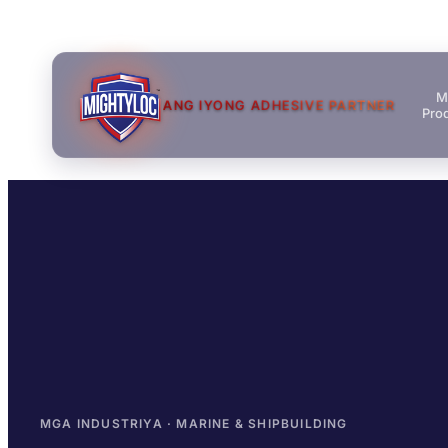
M
ANG IYONG ADHESIVE PARTNER
Pro
→
→
MGA INDUSTRIYA · MARINE & SHIPBUILDING
→