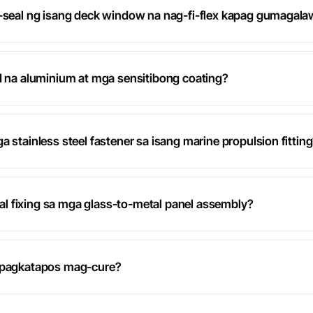
g-seal ng isang deck window na nag-fi-flex kapag gumagala
d na aluminium at mga sensitibong coating?
 stainless steel fastener sa isang marine propulsion fittin
l fixing sa mga glass-to-metal panel assembly?
t pagkatapos mag-cure?