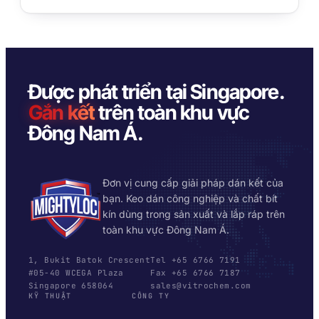
PP/PE)
Băng keo bọt acrylic
Vật liệu composite và
AFT 2064WF
sợi thủy tinh
Băng keo bọt acrylic
Được phát triển tại Singapore.
XEM THÊM
→
Gắn kết
trên toàn khu vực
Đông Nam Á.
Đơn vị cung cấp giải pháp dán kết của
bạn. Keo dán công nghiệp và chất bít
kín dùng trong sản xuất và lắp ráp trên
toàn khu vực Đông Nam Á.
1, Bukit Batok Crescent
Tel +65 6766 7191
#05-40 WCEGA Plaza
Fax +65 6766 7187
Singapore 658064
sales@vitrochem.com
KỸ THUẬT
CÔNG TY