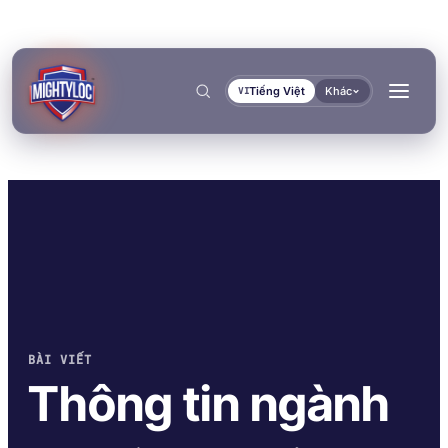
Tiếng Việt
Khác
VI
Tìm kiếm
→
BÀI VIẾT
→
→
Thông tin ngành
→
XÂY DỰNG & GIA CÔNG
VẬN TẢI & HÀNG HẢI
TÀI LIỆU
CÔNG CỤ
DÁN KẾT & ĐÓNG RẮN
BÍT KÍN & KHÓA CHẶT