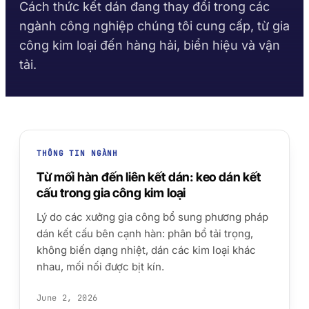
Gia công kim loại
Sản xuất xe buýt và xe tải
Cách thức kết dán đang thay đổi trong các
Thư viện TDS
Bộ chọn nền vật liệu
Keo Bề Mặt Rắn Taftbond
Taftflex 6221
ngành công nghiệp chúng tôi cung cấp, từ gia
Theo dòng sản phẩm
Xây dựng
Thị trường phụ tùng ô tô
Methacrylate
Chất Bịt Kín Polyurethane
Hướng dẫn thời gian đóng
công kim loại đến hàng hải, biển hiệu và vận
Tờ dữ liệu an toàn
rắn
Krystal 1000
Taftflex 6292
Tự làm
Hàng hải và du thuyền
Keo UV
tải.
Theo yêu cầu
Chất Bịt Kín Polyurethane
Hướng dẫn nhiệt độ sử
Krystal 2000
Biển hiệu
Vận tải
Keo UV
TaftGrip
dụng
MS Polymer
Krystal 3000
Gia công gỗ
Keo UV
Taftlock 22
Keo Yếm Khí
TUÂN THỦ
XEM THÊM
→
THÔNG TIN NGÀNH
THEO NỀN VẬT LIỆU
XEM THÊM
→
Khai báo RoHS
Từ mối hàn đến liên kết dán: keo dán kết
DUYỆT THEO VẬT
LIỆU
cấu trong gia công kim loại
TDS theo từng sản phẩm
BĂNG KEO BỌT ACRYLIC
Lý do các xưởng gia công bổ sung phương pháp
Cụm lắp ghép ren kim
AFT 1080GF
dán kết cấu bên cạnh hàn: phân bổ tải trọng,
loại
Băng keo bọt acrylic
không biến dạng nhiệt, dán các kim loại khác
Kính và gốm sứ
AFT 1120GF
nhau, mối nối được bịt kín.
Băng keo bọt acrylic
Nhựa (không phải
June 2, 2026
AFT 1200GF