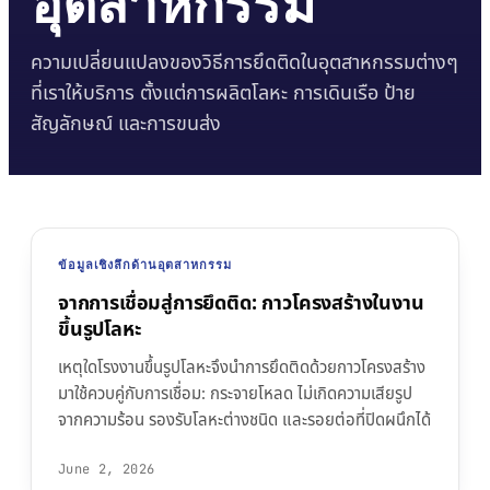
อุตสาหกรรม
บรรทุก
งานก่อสร้าง
เอกสารข้อมูลความ
คู่มือเวลาบ่มกาว
Krystal 1000
Taftflex 6221
กาวยูวี
ตลาดอะไหล่ยานยนต์
ความเปลี่ยนแปลงของวิธีการยึดติดในอุตสาหกรรมต่างๆ
ปลอดภัย
งาน DIY
สารซีลแลนท์โพลียูรีเทน
คู่มืออุณหภูมิการใช้งาน
Krystal 2000
ตามคำขอ
ที่เราให้บริการ ตั้งแต่การผลิตโลหะ การเดินเรือ ป้าย
กาวยูวี
การเดินเรือและเรือยอชต์
Taftflex 6292
ป้ายและสัญลักษณ์
สัญลักษณ์ และการขนส่ง
Krystal 3000
สารซีลแลนท์โพลียูรีเทน
กาวยูวี
การขนส่ง
การปฏิบัติตามข้อกำหนด
งานไม้
TaftGrip
MS Polymer
Krystal 4000
กาวยูวี
การประกาศ RoHS
Taftlock 22
กาวแอนแอโรบิก
ตามประเภทพื้นผิว
TDS แยกรายผลิตภัณฑ์
→
ดูเพิ่มเติม
เลือกตามวัสดุ
ข้อมูลเชิงลึกด้านอุตสาหกรรม
→
ดูเพิ่มเติม
จากการเชื่อมสู่การยึดติด: กาวโครงสร้างในงาน
ชิ้นส่วนเกลียวโลหะ
ขึ้นรูปโลหะ
เทปโฟมอะคริลิก
กระจกและเซรามิก
เหตุใดโรงงานขึ้นรูปโลหะจึงนำการยึดติดด้วยกาวโครงสร้าง
AFT 1080GF
เทปโฟมอะคริลิก
มาใช้ควบคู่กับการเชื่อม: กระจายโหลด ไม่เกิดความเสียรูป
พลาสติก (ไม่รวม
AFT 1120GF
จากความร้อน รองรับโลหะต่างชนิด และรอยต่อที่ปิดผนึกได้
เทปโฟมอะคริลิก
PP/PE)
AFT 1200GF
เทปโฟมอะคริลิก
วัสดุคอมโพสิตและไฟ
June 2, 2026