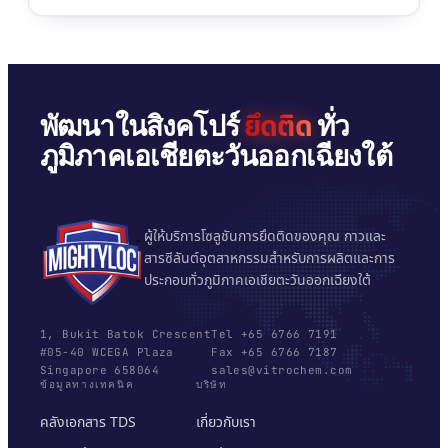
เบอร์กลาส
AFT 2064WF
เทปโฟมอะคริลิก
→
ดูเพิ่มเติม
ยึดติด
พัฒนาในสิงคโปร์
ทั่ว
ภูมิภาคเอเชียตะวันออกเฉียงใต้
ผู้ให้บริการโซลูชันการยึดติดของคุณ กาวและ
สารซีลันต์อุตสาหกรรมสำหรับการผลิตและการ
ประกอบทั่วภูมิภาคเอเชียตะวันออกเฉียงใต้
1, Bukit Batok Crescent
Tel +65 6766 7191
#05-40 WCEGA Plaza
Fax +65 6766 7187
Singapore 658064
sales@vitrochem.com
ข้อมูลทางเทคนิค
บริษัท
คลังเอกสาร TDS
เกี่ยวกับเรา