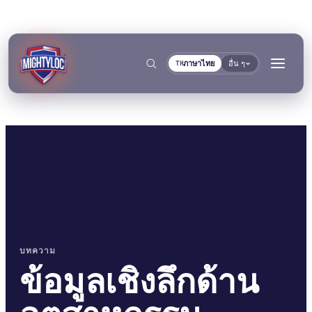
ภาษาไทย
อื่น ๆ
TH
→
ค้นหา
→
→
บทความ
ข้อมูลเชิงลึกด้าน
งานก่อสร้างและผลิต
การขนส่งและการเดินเรือ
→
เอกสาร
เครื่องมือ
การผลิตโลหะ
ผู้ผลิตรถโดยสารและรถ
คลังเอกสาร TDS
เครื่องมือเลือกพื้นผิว
แยกตามกลุ่ม
การยึดติดและการบ่ม
การอุดและการล็อก