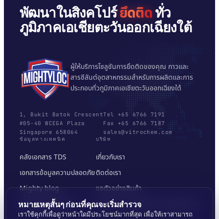
ยึดติด
พัฒนาในสิงคโปร์
ทั่ว
ภูมิภาคเอเชียตะวันออกเฉียงใต้
ผู้ให้บริการโซลูชันการยึดติดของคุณ กาวและ
สารซีลันต์อุตสาหกรรมสำหรับการผลิตและการ
ประกอบทั่วภูมิภาคเอเชียตะวันออกเฉียงใต้
1, Bukit Batok Crescent
Tel +65 6766 7191
#05-40 WCEGA Plaza
Fax +65 6766 7187
Singapore 658064
sales@vitrochem.com
ข้อมูลทางเทคนิค
บริษัท
คลังเอกสาร TDS
เกี่ยวกับเรา
เอกสารข้อมูลความปลอดภัย
ติดต่อเรา
Mighty blog
ขอตัวอย่างสินค้า
เครื่องมือเลือกพื้นผิว
นโยบายความเป็นส่วนตัวและข้อกำหนด
หมายเหตุสั้นๆ ก่อนที่คุณจะเริ่มสำรวจ
เราใช้คุกกี้เพื่อดูว่าหน้าใดมีประโยชน์มากที่สุด เพื่อให้เราสามารถ