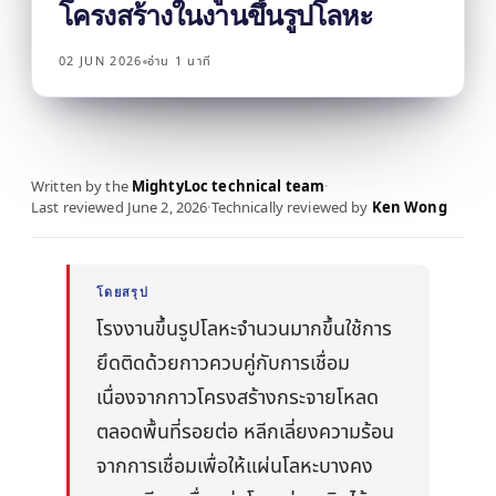
บรรทุก
โครงสร้างในงานขึ้นรูปโลหะ
งานก่อสร้าง
เอกสารข้อมูลความ
คู่มือเวลาบ่มกาว
Krystal 1000
Taftflex 6221
กาวยูวี
ตลาดอะไหล่ยานยนต์
ปลอดภัย
02 JUN 2026
อ่าน 1 นาที
งาน DIY
สารซีลแลนท์โพลียูรีเทน
คู่มืออุณหภูมิการใช้งาน
Krystal 2000
ตามคำขอ
กาวยูวี
การเดินเรือและเรือยอชต์
Taftflex 6292
ป้ายและสัญลักษณ์
Krystal 3000
สารซีลแลนท์โพลียูรีเทน
กาวยูวี
การขนส่ง
การปฏิบัติตามข้อกำหนด
งานไม้
TaftGrip
MS Polymer
Krystal 4000
กาวยูวี
Written by the
MightyLoc technical team
·
การประกาศ RoHS
Last reviewed
June 2, 2026
·
Technically reviewed by
Ken Wong
Taftlock 22
กาวแอนแอโรบิก
ตามประเภทพื้นผิว
TDS แยกรายผลิตภัณฑ์
→
ดูเพิ่มเติม
เลือกตามวัสดุ
→
ดูเพิ่มเติม
โดยสรุป
ชิ้นส่วนเกลียวโลหะ
โรงงานขึ้นรูปโลหะจำนวนมากขึ้นใช้การ
เทปโฟมอะคริลิก
กระจกและเซรามิก
ยึดติดด้วยกาวควบคู่กับการเชื่อม
AFT 1080GF
เทปโฟมอะคริลิก
เนื่องจากกาวโครงสร้างกระจายโหลด
พลาสติก (ไม่รวม
AFT 1120GF
เทปโฟมอะคริลิก
ตลอดพื้นที่รอยต่อ หลีกเลี่ยงความร้อน
PP/PE)
จากการเชื่อมเพื่อให้แผ่นโลหะบางคง
AFT 1200GF
เทปโฟมอะคริลิก
วัสดุคอมโพสิตและไฟ