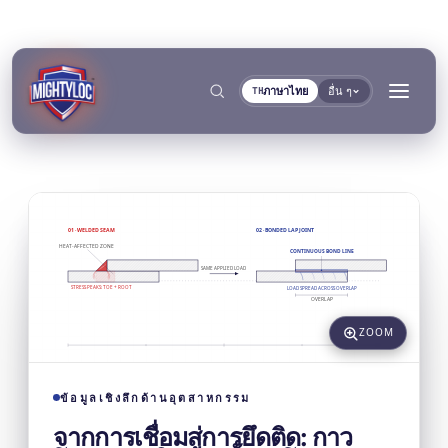
ภาษาไทย
อื่น ๆ
TH
→
ค้นหา
01 · WELDED SEAM
02 · BONDED LAP JOINT
HEAT-AFFECTED ZONE
CONTINUOUS BOND LINE
SAME APPLIED LOAD
STRESS PEAKS: TOE + ROOT
LOAD SPREAD ACROSS OVERLAP
OVERLAP
ZOOM
→
→
งานก่อสร้างและผลิต
การขนส่งและการเดินเรือ
→
เอกสาร
เครื่องมือ
ข้อมูลเชิงลึกด้านอุตสาหกรรม
การผลิตโลหะ
ผู้ผลิตรถโดยสารและรถ
จากการเชื่อมสู่การยึดติด: กาว
คลังเอกสาร TDS
เครื่องมือเลือกพื้นผิว
แยกตามกลุ่ม
การยึดติดและการบ่ม
การอุดและการล็อก