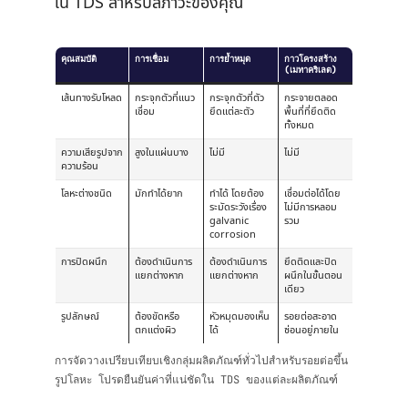
ใน TDS สำหรับสภาวะของคุณ
คุณสมบัติ
การเชื่อม
การย้ำหมุด
กาวโครงสร้าง
(เมทาคริเลต)
เส้นทางรับโหลด
กระจุกตัวที่แนว
กระจุกตัวที่ตัว
กระจายตลอด
เชื่อม
ยึดแต่ละตัว
พื้นที่ที่ยึดติด
ทั้งหมด
ความเสียรูปจาก
สูงในแผ่นบาง
ไม่มี
ไม่มี
ความร้อน
โลหะต่างชนิด
มักทำได้ยาก
ทำได้ โดยต้อง
เชื่อมต่อได้โดย
ระมัดระวังเรื่อง
ไม่มีการหลอม
galvanic
รวม
corrosion
การปิดผนึก
ต้องดำเนินการ
ต้องดำเนินการ
ยึดติดและปิด
แยกต่างหาก
แยกต่างหาก
ผนึกในขั้นตอน
เดียว
รูปลักษณ์
ต้องขัดหรือ
หัวหมุดมองเห็น
รอยต่อสะอาด
ตกแต่งผิว
ได้
ซ่อนอยู่ภายใน
การจัดวางเปรียบเทียบเชิงกลุ่มผลิตภัณฑ์ทั่วไปสำหรับรอยต่อขึ้น
รูปโลหะ โปรดยืนยันค่าที่แน่ชัดใน TDS ของแต่ละผลิตภัณฑ์