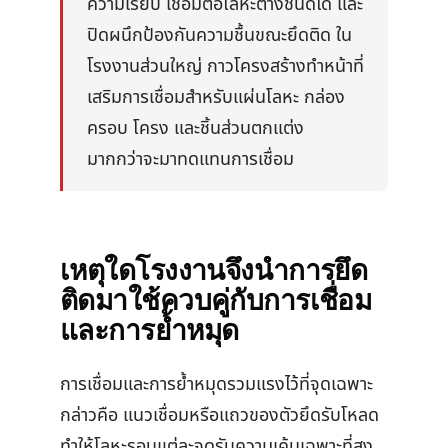
ความเรียบ เชื่อมต่อโลหะต่างชนิดได้ และ
เบอร์กลาส
AFT 2064WF
เทปโฟมอะคริลิก
ปิดผนึกป้องกันความชื้นขณะยึดติด ใน
โรงงานส่วนใหญ่ กาวโครงสร้างทำหน้าที่
→
ดูเพิ่มเติม
เสริมการเชื่อมสำหรับแผ่นโลหะ กล่อง
ครอบ โครง และชิ้นส่วนตกแต่ง
มากกว่าจะมาทดแทนการเชื่อม
เหตุใดโรงงานจึงนำการยึด
ติดมาใช้ควบคู่กับการเชื่อม
และการย้ำหมุด
การเชื่อมและการย้ำหมุดรวมแรงไว้ที่จุดเฉพาะ
กล่าวคือ แนวเชื่อมหรือแถวของตัวยึดรับโหลด
ทำให้โลหะรอบแต่ละจุดรับความเค้นเฉพาะที่สูง