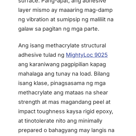
surface. Pang-apat, ang adhesive
layer mismo ay maaaring mag-damp
ng vibration at sumipsip ng maliliit na
galaw sa pagitan ng mga parte.
Ang isang methacrylate structural
adhesive tulad ng
MightyLoc 9025
ang karaniwang pagpipilian kapag
mahalaga ang tunay na load. Bilang
isang klase, pinagsasama ng mga
methacrylate ang mataas na shear
strength at mas magandang peel at
impact toughness kaysa rigid epoxy,
at tinotolerate nito ang minimally
prepared o bahagyang may langis na