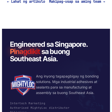
← Lahat ng artikulo
Makipag-usap sa aming team →
Engineered sa Singapore.
Pinagdikit
sa buong
Southeast Asia.
Ang inyong tagapagbigay ng bonding
solutions. Mga industrial adhesives at
sealants para sa manufacturing at
assembly sa buong Southeast Asia.
Intertech Marketing
Authorised MightyLoc distributor