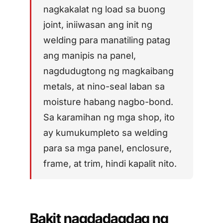
PP/PE)
nagkakalat ng load sa buong
AFT 1200GF
Mga composite at
Acrylic Foam Tape
joint, iniiwasan ang init ng
fibreglass
welding para manatiling patag
AFT 2064WF
Acrylic Foam Tape
ang manipis na panel,
nagdudugtong ng magkaibang
MAG-BROWSE PA
→
metals, at nino-seal laban sa
moisture habang nagbo-bond.
Sa karamihan ng mga shop, ito
ay kumukumpleto sa welding
para sa mga panel, enclosure,
frame, at trim, hindi kapalit nito.
Bakit nagdadagdag ng