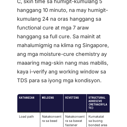
C, skin time sa humigit-kumulang 5
hanggang 10 minuto, na may humigit-
kumulang 24 na oras hanggang sa
functional cure at mga 7 araw
hanggang sa full cure. Sa mainit at
mahalumigmig na klima ng Singapore,
ang mga moisture-cure chemistry ay
maaaring mag-skin nang mas mabilis,
kaya i-verify ang working window sa
TDS para sa iyong mga kondisyon.
KATANGIAN
WELDING
RIVETING
STRUCTURAL
ADHESIVE
(METHACRYLA
TE)
Load path
Nakakonsent
Nakakonsent
Kumakalat
ra sa bead
ra sa bawat
sa buong
fastener
bonded area