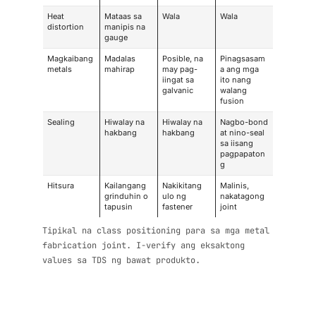
Heat
Mataas sa
Wala
Wala
distortion
manipis na
gauge
Magkaibang
Madalas
Posible, na
Pinagsasam
metals
mahirap
may pag-
a ang mga
iingat sa
ito nang
galvanic
walang
fusion
Sealing
Hiwalay na
Hiwalay na
Nagbo-bond
hakbang
hakbang
at nino-seal
sa iisang
pagpapaton
g
Hitsura
Kailangang
Nakikitang
Malinis,
grinduhin o
ulo ng
nakatagong
tapusin
fastener
joint
Tipikal na class positioning para sa mga metal
fabrication joint. I-verify ang eksaktong
values sa TDS ng bawat produkto.